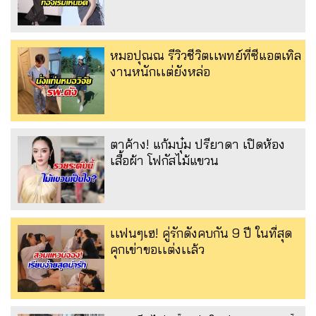
หมอปุณณ รีวิวชีวิตเเพทย์ที่ซีแอตเทิล
งานหนักเเต่ยังหล่อ
ตาค้าง! แก้มบุ๋ม ปรียาดา เปิดห้อง
เสื้อผ้า โฟกัสไม้แขวน
เเฟนๆเฮ! คู่รักดังคบกัน 9 ปี ในที่สุด
คุกเข่าขอเเต่งเเล้ว