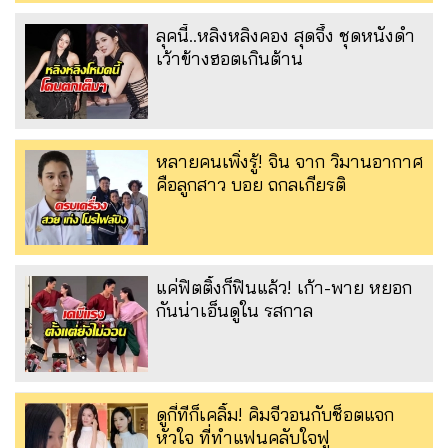
ลุคนี้..หลิงหลิงคอง สุดจึ้ง ชุดหนังดำ
เว้าข้างฮอตเกินต้าน
หลายคนเพิ่งรู้! จิน จาก วิมานอากาศ
คือลูกสาว บอย ถกลเกียรติ
แค่ฟิตติ้งก็ฟินแล้ว! เก้า-พาย หยอก
กันน่าเอ็นดูใน รสกาล
ดูกี่ทีก็เคลิ้ม! คิมจีวอนกับช็อตแจก
หัวใจ ที่ทำแฟนคลับใจฟู