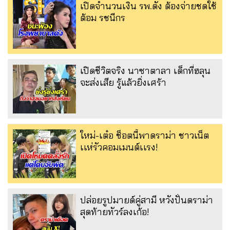
เปิดจำนวนเงิน รพ.ดัง ต้องจ่ายชดใช้
ต้อม รชนีกร
เปิดชีวิตจริง นาซาตาลา เด็กที่ฮลุน
จะส่งเสีย รู้แล้วยิ่งเศร้า
ใหม่-เต๋อ ช็อตนี้พาดราม่า ชาวเน็ต
เเห่รัวคอมเมนต์เเรง!
ปล่อยรูปมายด์คู่สามี หวังปั่นดราม่า
สุดท้ายทัวร์ลงเก้อ!