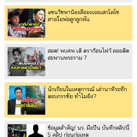
แซนวิชพาน้องลีอองเจอเสกโลโซ
สายใยพ่อลูกผูกพัน
สลด! พบศพ เต้ ดราก้อนไฟว์ ลอยติด
สะพานพระราม 7
นักเรียนในเหตุการณ์ เล่านาทีระทึก
ตอบกรรชัย ทำไมยิง?
ข้อมูลสำคัญ! นร. มือปืน บันทึกคลิปนี้
5 คลิป ก่อนก่อเหตุ