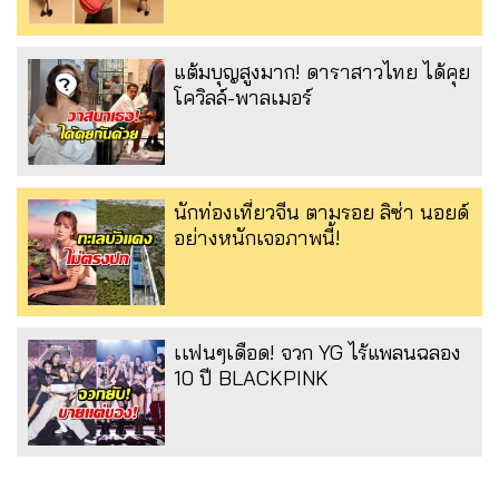
แต้มบุญสูงมาก! ดาราสาวไทย ได้คุย
โควิลล์-พาลเมอร์
นักท่องเที่ยวจีน ตามรอย ลิซ่า นอยด์
อย่างหนักเจอภาพนี้!
เเฟนๆเดือด! จวก YG ไร้แพลนฉลอง
10 ปี BLACKPINK