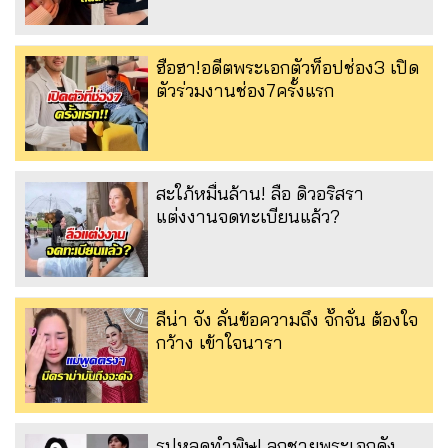
ฮือฮา!อดีตพระเอกตัวท็อปช่อง3 เปิด
ตัวร่วมงานช่อง7ครั้งแรก
สะใภ้หมื่นล้าน! ลือ ดิวอริสรา
แต่งงานจดทะเบียนแล้ว?
ลีน่า จัง ลั่นข้อความถึง จั๊กจั่น ต้องใจ
กว้าง เข้าใจนารา
รูปหลุดทำพิษ! ลูกชายพระเอกดัง