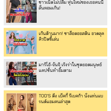
ชาวเน็ตไม่ปลื้ม หุ่นใหม่ของเธอคนนี้
ลั่นผอมเกิน!
เกินต้านมาก! ชาล็อตออสติน อวดลุค
คิวปิดขี้เล่น
มาริโอ้-จันจิ เริงร่าในชุดยอดมนุษย์
แคปชั่นทำยิ้มตาม
TOD’S ดึง เบ็คกี้ รีเบคก้า นั่งแท่นแบ
รนด์แอมคนล่าสุด