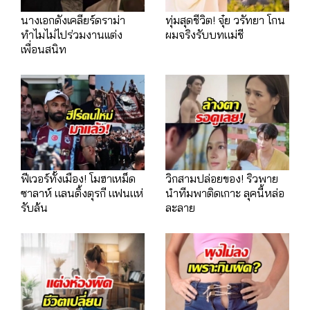
นางเอกดังเคลียร์ดราม่า
ทุ่มสุดชีวิต! จุ๋ย วรัทยา โกน
ทำไมไม่ไปร่วมงานเเต่ง
ผมจริงรับบทแม่ชี
เพื่อนสนิท
ฟีเวอร์ทั้งเมือง! โมฮาเหม็ด
วิกสามปล่อยของ! ริวพาย
ซาลาห์ แลนดิ้งตุรกี แฟนแห่
นำทีมพาติดเกาะ ลุคนี้หล่อ
รับล้น
ละลาย