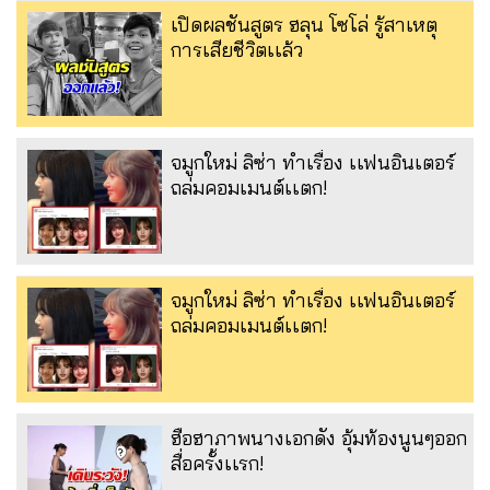
เปิดผลชันสูตร ฮลุน โซโล่ รู้สาเหตุ
การเสียชีวิตเเล้ว
จมูกใหม่ ลิซ่า ทำเรื่อง เเฟนอินเตอร์
ถล่มคอมเมนต์เเตก!
จมูกใหม่ ลิซ่า ทำเรื่อง เเฟนอินเตอร์
ถล่มคอมเมนต์เเตก!
ฮือฮาภาพนางเอกดัง อุ้มท้องนูนๆออก
สื่อครั้งเเรก!