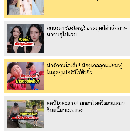
ฉลองลาช่องใหญ่! อวดลุคสีดำลืมภาพ
หวานๆไปเลย
น่ารักจนใจเจ็บ! น้องเกลลูกแม่ชมพู่
ในลุคซูเปอร์ฮีโร่ตัวจิ๋ว
ลุคนี้ใจละลาย! มุกดาโผล่วิ่งสวนลุมฯ
ช็อตนี้ดาเมจแรง