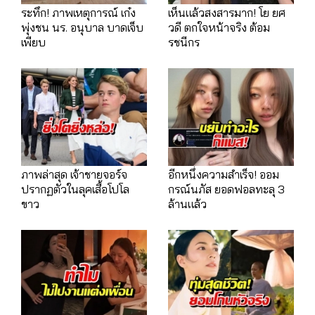
ระทึก! ภาพเหตุการณ์ เก๋ง
เห็นแล้วสงสารมาก! โย ยศ
พุ่งชน นร. อนุบาล บาดเจ็บ
วดี ตกใจหน้าจริง ต้อม
เพียบ
รชนีกร
ภาพล่าสุด เจ้าชายจอร์จ
อีกหนึ่งความสำเร็จ! ออม
ปรากฏตัวในลุคเสื้อโปโล
กรณ์นภัส ยอดฟอลทะลุ 3
ขาว
ล้านแล้ว