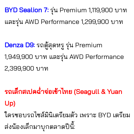
BYD Sealion 7:
รุ่น Premium 1,119,900 บาท
และรุ่น AWD Performance 1,299,900 บาท
Denza D9:
รถตู้สุดหรู รุ่น Premium
1,949,900 บาท และรุ่น AWD Performance
2,399,900 บาท
รถเล็กสเปคฉ่ำจ่อเข้าไทย (Seagull & Yuan
Up)
ใครชอบรถไซส์มินิเตรียมตัว เพราะ BYD เตรียม
ส่งน้องเล็กมาบุกตลาดปีนี้: