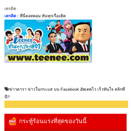
เครดิต :
เครดิต :
ที่นี่ดอทคอม ทันทุกเรื่องฮิต
ข่าวดารา ข่าวในกระแส บน Facebook อัพเดตไว เร็วทันใจ คลิกที่
นี่!!
กระทู้ร้อนแรงที่สุดของวันนี้