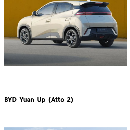
BYD Yuan Up (Atto 2)