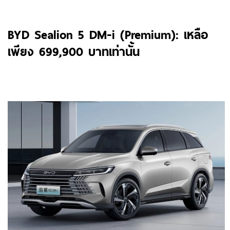
BYD Sealion 5 DM-i (Premium): เหลือ
เพียง 699,900 บาทเท่านั้น