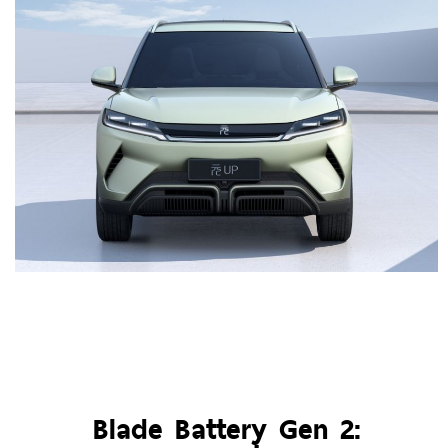
Blade Battery Gen 2: