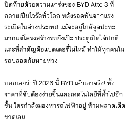
ปิดท้ายด้วยความแกร่งของ BYD Atto 3 ที่
กลายเป็นไวรัลทั่วโลก หลังรอดพ้นจากแรง
ระเบิดในต่างประเทศ แม้จะอยู่ใกล้จุดปะทะ
มากแต่โครงสร้างรถยังเป๊ะ ประตูเปิดได้ปกติ
และที่สำคัญคือแบตเตอรี่ไม่ไหม้ ทำให้ทุกคนใน
รถปลอดภัยหายห่วง
บอกเลยว่าปี 2026 นี้ BYD เค้าเอาจริง! ทั้ง
ราคาที่จับต้องง่ายขึ้นและเทคโนโลยีที่ล้ำไปอีก
ขั้น ใครกำลังมองหารถไฟฟ้าอยู่ ห้ามพลาดเด็ด
ขาดเลย