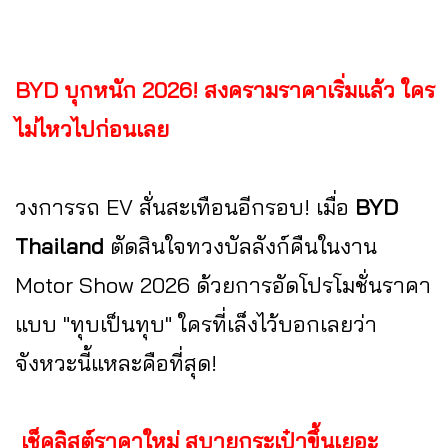
BYD บุกหนัก 2026! สงครามราคาเริ่มแล้ว ใคร
ไม่ไหวไปก่อนเลย
วงการรถ EV สั่นสะเทือนอีกรอบ! เมื่อ
BYD
Thailand
ตัดสินใจทวงบัลลังก์คืนในงาน
Motor Show 2026 ด้วยการอัดโปรโมชั่นราคา
แบบ "ทุบเป็นทุบ" ใครที่เล็งไว้บอกเลยว่า
จังหวะนี้แหละคือที่สุด!
เช็คลิสต์ราคาใหม่ สบายกระเป๋าขึ้นเยอะ