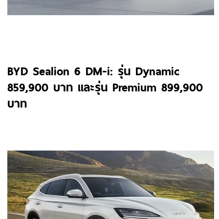
BYD Sealion 6 DM-i: รุ่น Dynamic
859,900 บาท และรุ่น Premium 899,900
บาท