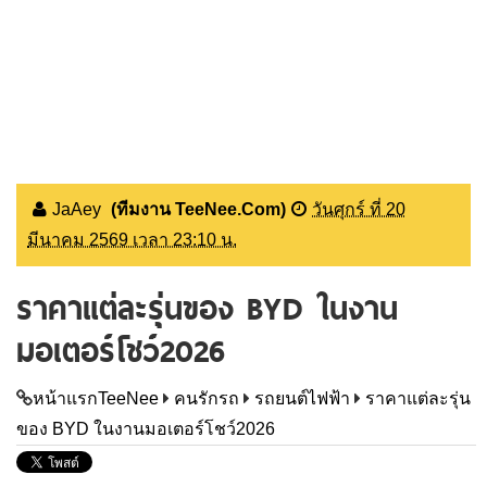
JaAey
(ทีมงาน TeeNee.Com)
วันศุกร์ ที่ 20
มีนาคม 2569 เวลา 23:10 น.
ราคาแต่ละรุ่นของ BYD ในงาน
มอเตอร์โชว์2026
หน้าแรกTeeNee
คนรักรถ
รถยนต์ไฟฟ้า
ราคาแต่ละรุ่น
ของ BYD ในงานมอเตอร์โชว์2026