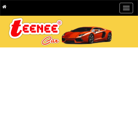
Togg
navig