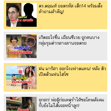
ดร.ตฤณห์ ถอดรหัส เด็ก14 พร้อมตั้ง
คำถามสำคัญ!
เกิดอะไรขึ้น เถียนซีเวย ถูกคนบาง
กลุ่มรุมด่ากลางลานจอดรถ
ฝน มาริสา ออกโรงฟาดแทน! หลัง ดิว
เปิดตัวแฟนไฮโซ
จุกอก! พ่อผู้ก่อเหตุร่ำไห้ขอโทษสังคม
รับยังไม่ได้เจอหน้าลูก!