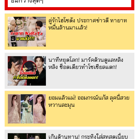
ยิ้มกว้างสุดๆ
คู่รักไฮโซดัง ประกาศข่าวดี ทายาท
หมื่นล้านมาเเล้ว!
นาทีหยุดโลก! มาร์คต้วนดูแลหลิง
หลิง ช็อตเดียวทำโซเชียลแตก!
ยอมแล้วแม่! ออมกรณ์นภัส ลุคนี้สวย
หวานละมุน
เกินต้านทาน! กระทิงใส่สูทสุดเนี้ยบ