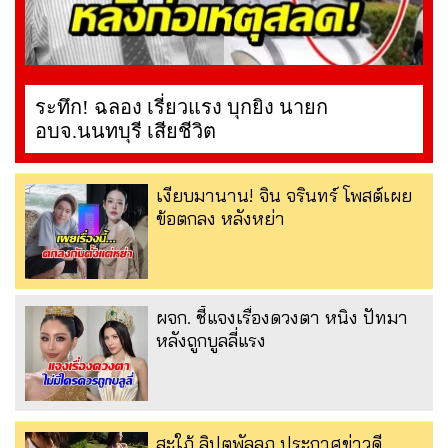
ระทึก! ฉลอง เรี่ยวแรง บุกยิง นายก
อบจ.นนทบุรี เสียชีวิต
เงียบมานาน! จิน จรินทร์ โพสต์เผย
ข้อตกลง หลังหย่า
ผจก. ชี้แจงเรื่องดวงตา หนิง ปัทมา
หลังถูกบูลลี่แรง
สะใภ้ ลิปตพัลลภ ประกาศข่าวดี