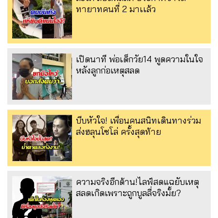
ทายาทคนที่ 2 มาเเล้ว
เปิดนาที พ่อเด็กวัย14 พูดความในใจ
หลังลูกก่อเหตุสลด
บีบหัวใจ! เพื่อนคนสนิทเดินทางร่วม
ส่งฮลุนโซโล่ ครั้งสุดท้าย
ความจริงอีกด้าน!ไลฟ์สดแฉยับเหตุ
สลดเกิดเพราะถูกบูลลี่จริงมั้ย?