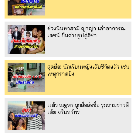
ช่วงนินทาสามี ญาญ่า เล่าอาการณ
เดชน์ ยืนถ่ายรูปคู่ลิซ่า
สุดยื้อ! นักเรียนหญิงเสียชีวิตแล้ว เซ่น
เหตุกราดยิง
เเต้ว ณฐพร ถูกสื่อล่อซื้อ รุมถามข่าวดี
เต้ย จรินทร์พร