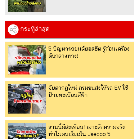
กระทู้ล่าสุด
5 ปัญหารถยนต์ยอดฮิต รู้ก่อนเครื่อง
ดับกลางทาง!
จับตากฎใหม่ กรมขนส่งให้รถ EV ใช้
ป้ายทะเบียนสีฟ้า
งานนี้มีสะเทือน! เจาะลึกความจริง
ทำไมคนเริ่มเมิน Jaecoo 5