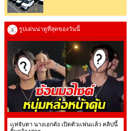
รูปเด่นน่าดูที่สุดของวันนี้
เเห่จับตา นางเอกดัง เปิดตัวเเฟนเเล้ว คลิปนี้