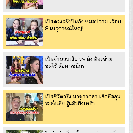
เปิดดวงครึ่งปีหลัง หมอปลาย เตือน
8 เหตุการณ์ใหญ่!
เปิดจำนวนเงิน รพ.ดัง ต้องจ่าย
ชดใช้ ต้อม รชนีกร
เปิดชีวิตจริง นาซาตาลา เด็กที่ฮลุน
จะส่งเสีย รู้แล้วยิ่งเศร้า