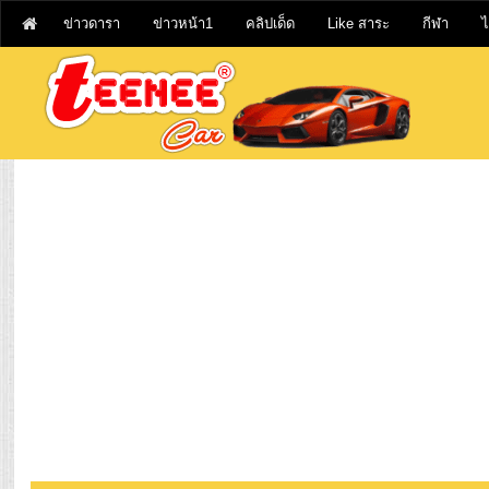
ข่าวดารา
ข่าวหน้า1
คลิปเด็ด
Like สาระ
กีฬา
ไ