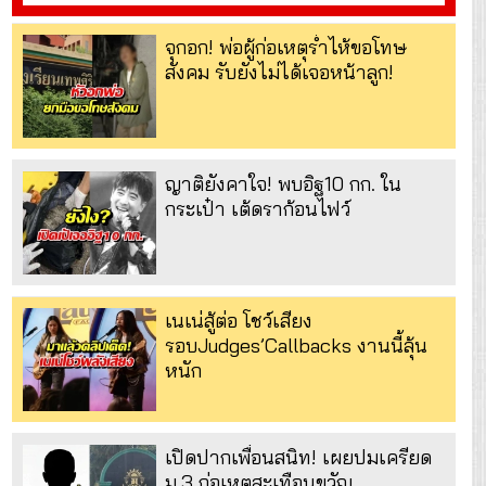
จุกอก! พ่อผู้ก่อเหตุร่ำไห้ขอโทษ
สังคม รับยังไม่ได้เจอหน้าลูก!
ญาติยังคาใจ! พบอิฐ10 กก. ใน
กระเป๋า เต้ดราก้อนไฟว์
เนเน่สู้ต่อ โชว์เสียง
รอบJudges’Callbacks งานนี้ลุ้น
หนัก
เปิดปากเพื่อนสนิท! เผยปมเครียด
ม.3 ก่อเหตุสะเทือนขวัญ