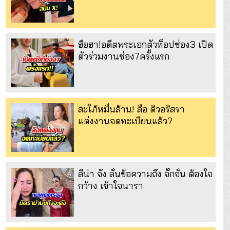
ฮือฮา!อดีตพระเอกตัวท็อปช่อง3 เปิด
ตัวร่วมงานช่อง7ครั้งแรก
สะใภ้หมื่นล้าน! ลือ ดิวอริสรา
แต่งงานจดทะเบียนแล้ว?
ลีน่า จัง ลั่นข้อความถึง จั๊กจั่น ต้องใจ
กว้าง เข้าใจนารา