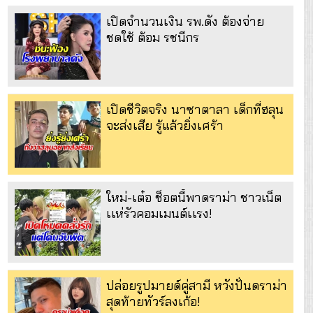
เปิดจำนวนเงิน รพ.ดัง ต้องจ่าย
ชดใช้ ต้อม รชนีกร
เปิดชีวิตจริง นาซาตาลา เด็กที่ฮลุน
จะส่งเสีย รู้แล้วยิ่งเศร้า
ใหม่-เต๋อ ช็อตนี้พาดราม่า ชาวเน็ต
เเห่รัวคอมเมนต์เเรง!
ปล่อยรูปมายด์คู่สามี หวังปั่นดราม่า
สุดท้ายทัวร์ลงเก้อ!