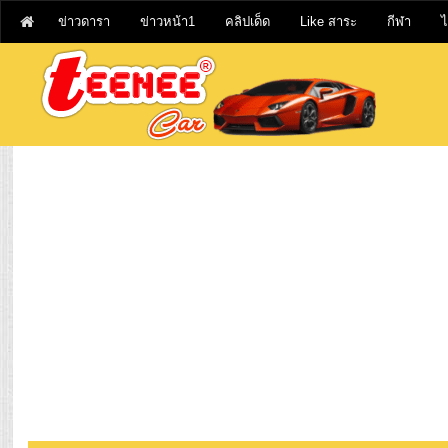
ข่าวดารา
ข่าวหน้า1
คลิปเด็ด
Like สาระ
กีฬา
ไ