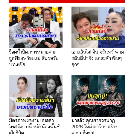
ร็อคกี้ เปิดภาพหมายศาล
เอาแล้วไง! จิน จรินทร์ ฟาด
ถูกฟ้องพร้อมแม่ ลั่นขอรับ
กลับลีน่าจัง แต่ละคำ เจ็บๆ
บทเหยื่อ
จุกๆ
มิตรภาพงดงาม! เบลล่า
มาเเล้ว คุณยายวรนาฏ
โพสต์แบบนี้ หลังน้องพั้นช์
2026 ใหม่ ดาวิกา สร้าง
เสียชีวิต
ความฮือฮา!