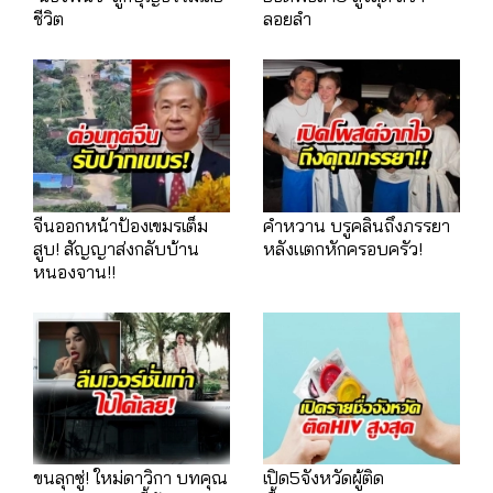
ชีวิต
ลอยลำ
จีนออกหน้าป้องเขมรเต็ม
คำหวาน บรูคลินถึงภรรยา
สูบ! สัญญาส่งกลับบ้าน
หลังแตกหักครอบครัว!
หนองจาน!!
ขนลุกซู่! ใหม่ดาวิกา บทคุณ
เปิด5จังหวัดผู้ติด