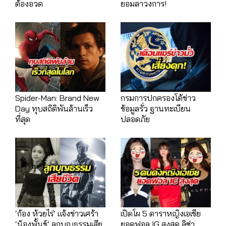
ต้องอวด
ยอมลาวงการ!
Spider-Man: Brand New
กรมการปกครองโต้ข่าว
Day ทุบสถิติพันล้านเร็ว
ข้อมูลรั่ว ฐานทะเบียน
ที่สุด
ปลอดภัย
‘ก้อง ห้วยไร่’ แจ้งข่าวเศร้า
เปิดโผ 5 ดาราหญิงเอเชีย
‘น้องพั้นช์’ ลูกบุญธรรมเสีย
ยอดฟอล IG สูงสุด ลิซ่า