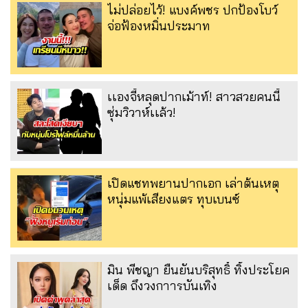
ไม่ปล่อยไว้! แบงค์พชร ปกป้องโบว์
จ่อฟ้องหมิ่นประมาท
เเองจี้หลุดปากเม้าท์! สาวสวยคนนี้
ซุ่มวิวาห์เเล้ว!
เปิดแชทพยานปากเอก เล่าต้นเหตุ
หนุ่มแพ้เสียงแตร ทุบเบนซ์
มิน พีชญา ยืนยันบริสุทธิ์ ทิ้งประโยค
เด็ด ถึงวงกาารบันเทิง