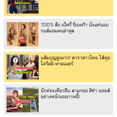
TOD’S ดึง เบ็คกี้ รีเบคก้า นั่งแท่นแบ
รนด์แอมคนล่าสุด
แต้มบุญสูงมาก! ดาราสาวไทย ได้คุย
โควิลล์-พาลเมอร์
นักท่องเที่ยวจีน ตามรอย ลิซ่า นอยด์
อย่างหนักเจอภาพนี้!