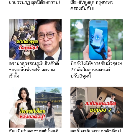
ยายวรนาฏ ลุคนี้ต้องกราบ!
เชื้อHIVสูงสุด กรุงเทพฯ
ครองอันดับ1
ดราม่าสุวรรณภูมิ! สีหศักดิ์
ปิดยังไงให้ขาด! ซับมั่วๆiOS
ขอทูตจีนช่วยสร้างความ
27 เลิกโผล่กวนตาแค่
เข้าใจ
ปรับ3จุดนี้
อุ๊ย! เบียร์ เดอะวอยซ์ โพสต์
เซอร์ไพรส์! พระเอกตัวท็อป