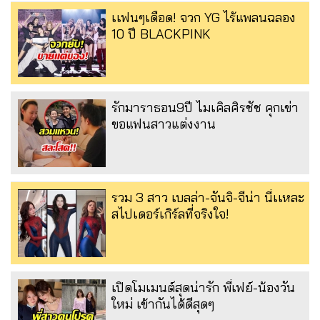
เเฟนๆเดือด! จวก YG ไร้แพลนฉลอง
10 ปี BLACKPINK
รักมาราธอน9ปี ไมเคิลศิรชัช คุกเข่า
ขอแฟนสาวแต่งงาน
รวม 3 สาว เบลล่า-จันจิ-จีน่า นี่เเหละ
สไปเดอร์เกิร์ลที่จริงใจ!
เปิดโมเมนต์สุดน่ารัก พี่เฟย์-น้องวัน
ใหม่ เข้ากันได้ดีสุดๆ