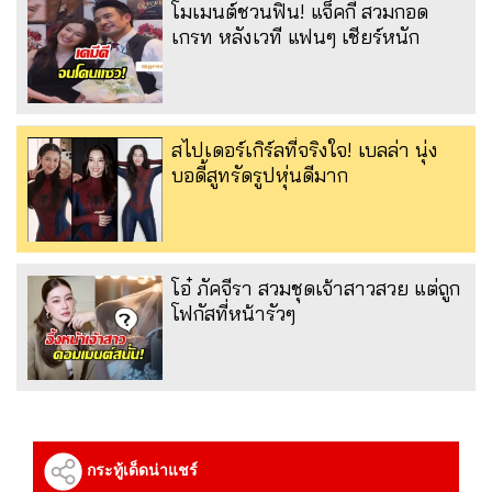
โมเมนต์ชวนฟิน! แจ็คกี้ สวมกอด
เกรท หลังเวที แฟนๆ เชียร์หนัก
สไปเดอร์เกิร์ลที่จริงใจ! เบลล่า นุ่ง
บอดี้สูทรัดรูปหุ่นดีมาก
โอ๋ ภัคจีรา สวมชุดเจ้าสาวสวย แต่ถูก
โฟกัสที่หน้ารัวๆ
กระทู้เด็ดน่าแชร์