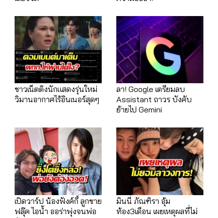
ชาวเน็ตติงนักแสดงรุ่นใหม่
ลา! Google เตรียมลบ
วิมานอากาศไร้อินเนอร์สุดๆ
Assistant ถาวร บังคับ
ย้ายไป Gemini
เปิดวาร์ป น้องฟังค์กี้ ลูกชาย
มินนี่ ภัณฑิรา อุ้ม
ฟลุ๊ค ไอน้ำ ออร่าพุ่งจนพ่อ
ท้อง3เดือน เผยเหตุผลที่ไม่