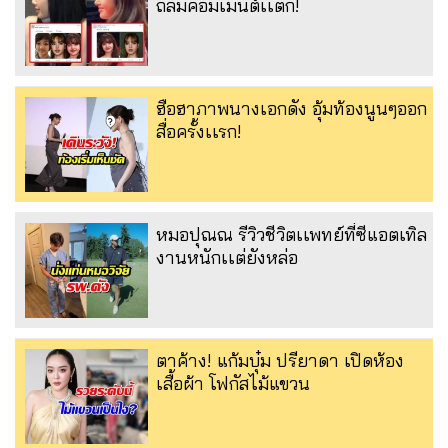
ถล่มคอมเมนต์เเตก!
ฮือฮาภาพนางเอกดัง อุ้มท้องนูนๆออก
สื่อครั้งเเรก!
หมอปุณณ รีวิวชีวิตเเพทย์ที่ซีแอตเทิล
งานหนักเเต่ยังหล่อ
ตาค้าง! แก้มบุ๋ม ปรียาดา เปิดห้อง
เสื้อผ้า โฟกัสไม้แขวน