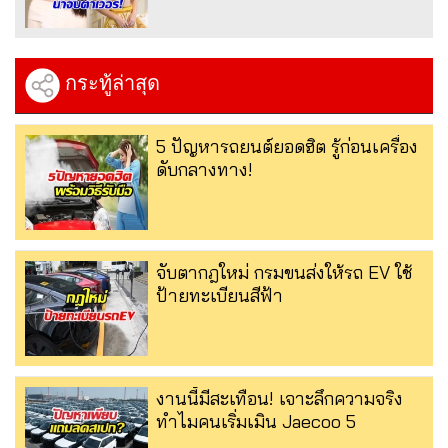
กระทู้ล่าสุด
5 ปัญหารถยนต์ยอดฮิต รู้ก่อนเครื่อง
ดับกลางทาง!
จับตากฎใหม่ กรมขนส่งให้รถ EV ใช้
ป้ายทะเบียนสีฟ้า
งานนี้มีสะเทือน! เจาะลึกความจริง
ทำไมคนเริ่มเมิน Jaecoo 5