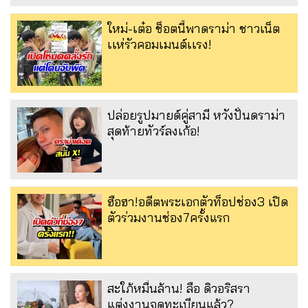
ใหม่-เต๋อ ช็อตนี้พาดราม่า ชาวเน็ต
เเห่รัวคอมเมนต์เเรง!
ปล่อยรูปมายด์คู่สามี หวังปั่นดราม่า
สุดท้ายทัวร์ลงเก้อ!
ฮือฮา!อดีตพระเอกตัวท็อปช่อง3 เปิด
ตัวร่วมงานช่อง7ครั้งแรก
สะใภ้หมื่นล้าน! ลือ ดิวอริสรา
แต่งงานจดทะเบียนแล้ว?