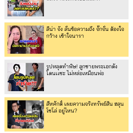
ลีน่า จัง ลั่นข้อความถึง จั๊กจั่น ต้องใจ
กว้าง เข้าใจนารา
รูปหลุดทำพิษ! ลูกชายพระเอกดัง
โดนเเซะ ไม่หล่อเหมือนพ่อ
สีหศักดิ์ เผยความจริงทรัพย์สิน ฮลุน
โซโล่ อยู่ไหน?