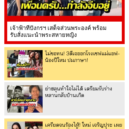
เจ้าฟ้าทีปังกรฯ เสด็จส่วนพระองค์ พร้อม
รับสั่งแนะนำพระสหายหญิง
ไม่ขอทน! 3ดีเจออกโรงเซฟแม่แอฟ-
น้องปีใหม ปมภาษา!
ย่าฮลุนทำใจไม่ได้ เตรียมรับร่าง
หลานกลับบ้านเกิด
เครียดจนร้องไห้! ใหม่ เจริญปุระ เผย