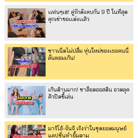
เเฟนๆเฮ! คู่รักดังคบกัน 9 ปี ในที่สุด
คุกเข่าขอเเต่งเเล้ว
ชาวเน็ตไม่ปลื้ม หุ่นใหม่ของเธอคนนี้
ลั่นผอมเกิน!
เกินต้านมาก! ชาล็อตออสติน อวดลุค
คิวปิดขี้เล่น
มาริโอ้-จันจิ เริงร่าในชุดยอดมนุษย์
แคปชั่นทำยิ้มตาม