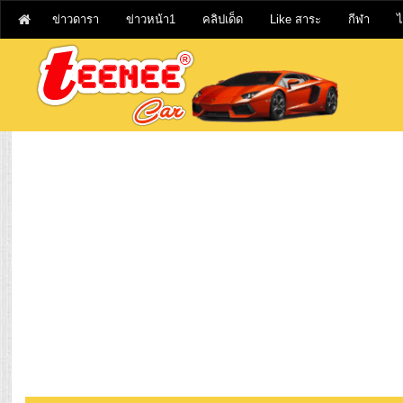
ข่าวดารา
ข่าวหน้า1
คลิปเด็ด
Like สาระ
กีฬา
ไ