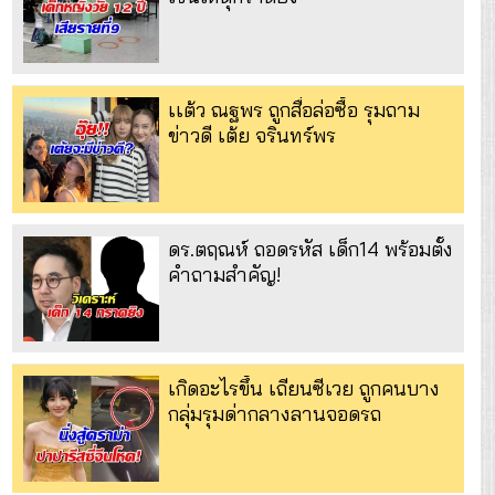
เเต้ว ณฐพร ถูกสื่อล่อซื้อ รุมถาม
ข่าวดี เต้ย จรินทร์พร
ดร.ตฤณห์ ถอดรหัส เด็ก14 พร้อมตั้ง
คำถามสำคัญ!
เกิดอะไรขึ้น เถียนซีเวย ถูกคนบาง
กลุ่มรุมด่ากลางลานจอดรถ