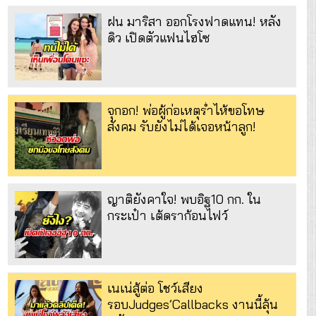
ฝน มาริสา ออกโรงฟาดแทน! หลัง
ดิว เปิดตัวแฟนไฮโซ
จุกอก! พ่อผู้ก่อเหตุร่ำไห้ขอโทษ
สังคม รับยังไม่ได้เจอหน้าลูก!
ญาติยังคาใจ! พบอิฐ10 กก. ใน
กระเป๋า เต้ดราก้อนไฟว์
เนเน่สู้ต่อ โชว์เสียง
รอบJudges’Callbacks งานนี้ลุ้น