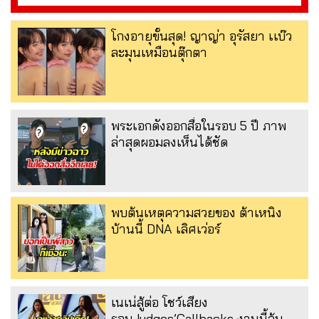
โกงอายุขั้นสุด! ญาญ่า อุรัสยา เเบ๊ว
ละมุนเหมือนตุ๊กตา
พระเอกดังออกสื่อในรอบ 5 ปี ภาพ
ล่าสุดผอมลงเห็นได้ชัด
พบต้นเหตุความสวยของ ต้าเหนิง
บ้านนี้ DNA เลิศเว่อร์
เนเน่สู้ต่อ โชว์เสียง
รอบJudges’Callbacks งานนี้ลุ้น