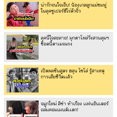
น่ารักจนใจเจ็บ! น้องเกลลูกแม่ชมพู่
ในลุคซูเปอร์ฮีโร่ตัวจิ๋ว
ลุคนี้ใจละลาย! มุกดาโผล่วิ่งสวนลุมฯ
ช็อตนี้ดาเมจแรง
เปิดผลชันสูตร ฮลุน โซโล่ รู้สาเหตุ
การเสียชีวิตเเล้ว
จมูกใหม่ ลิซ่า ทำเรื่อง เเฟนอินเตอร์
ถล่มคอมเมนต์เเตก!