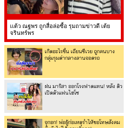
เเต้ว ณฐพร ถูกสื่อล่อซื้อ รุมถามข่าวดี เต้ย
จรินทร์พร
เกิดอะไรขึ้น เถียนซีเวย ถูกคนบาง
กลุ่มรุมด่ากลางลานจอดรถ
ฝน มาริสา ออกโรงฟาดแทน! หลัง ดิว
เปิดตัวแฟนไฮโซ
จุกอก! พ่อผู้ก่อเหตุร่ำไห้ขอโทษสังคม