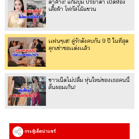
ตาค้าง! แก้มบุ๋ม ปรียาดา เปิดห้อง
เสื้อผ้า โฟกัสไม้แขวน
เเฟนๆเฮ! คู่รักดังคบกัน 9 ปี ในที่สุด
คุกเข่าขอเเต่งเเล้ว
ชาวเน็ตไม่ปลื้ม หุ่นใหม่ของเธอคนนี้
ลั่นผอมเกิน!
กระทู้เด็ดน่าแชร์