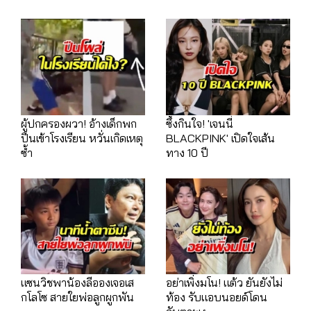
ผู้ปกครองผวา! อ้างเด็กพก
ซึ้งกินใจ! 'เจนนี่
ปืนเข้าโรงเรียน หวั่นเกิดเหตุ
BLACKPINK' เปิดใจเส้น
ซ้ำ
ทาง 10 ปี
แซนวิชพาน้องลีอองเจอเส
อย่าเพิ่งมโน! แต้ว ยันยังไม่
กโลโซ สายใยพ่อลูกผูกพัน
ท้อง รับแอบนอยด์โดน