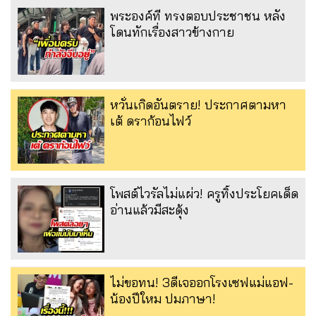
พระองค์ที ทรงตอบประชาชน หลัง
โดนทักเรื่องสาวข้างกาย
หวั่นเกิดอันตราย! ประกาศตามหา
เต้ ดราก้อนไฟว์
โพสต์ไวรัลไม่แผ่ว! ครูทิ้งประโยคเด็ด
อ่านแล้วมีสะดุ้ง
ไม่ขอทน! 3ดีเจออกโรงเซฟแม่แอฟ-
น้องปีใหม ปมภาษา!