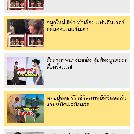
จมูกใหม่ ลิซ่า ทำเรื่อง เเฟนอินเตอร์
ถล่มคอมเมนต์เเตก!
ฮือฮาภาพนางเอกดัง อุ้มท้องนูนๆออก
สื่อครั้งเเรก!
หมอปุณณ รีวิวชีวิตเเพทย์ที่ซีแอตเทิล
งานหนักเเต่ยังหล่อ