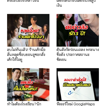
ดังแอบมีใจให้สาวอื่น
เสี่ยงโดนก๊อปเสียงไปใช้สูบ
เงิน
ลบไม่ทันแล้ว! ร้านเค้กมือ
ต้นสังกัดร่อนแถลง พระนาง
ลั่นหลุดชื่อบยอนอูซอกสั่ง
ชื่อดัง ประกาศสถานะ
เค้กให้ไอยู
ชัดเจน
ทำไมต้องโรงเรียน?นัก
ฟีเจอร์ใหม่ GoogleMaps