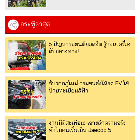
กระทู้ล่าสุด
5 ปัญหารถยนต์ยอดฮิต รู้ก่อนเครื่อง
ดับกลางทาง!
จับตากฎใหม่ กรมขนส่งให้รถ EV ใช้
ป้ายทะเบียนสีฟ้า
งานนี้มีสะเทือน! เจาะลึกความจริง
ทำไมคนเริ่มเมิน Jaecoo 5