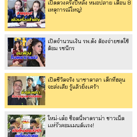
เปิดดวงครึ่งปีหลัง หมอปลาย เตือน 8
เหตุการณ์ใหญ่!
เปิดจำนวนเงิน รพ.ดัง ต้องจ่ายชดใช้
ต้อม รชนีกร
เปิดชีวิตจริง นาซาตาลา เด็กที่ฮลุน
จะส่งเสีย รู้แล้วยิ่งเศร้า
ใหม่-เต๋อ ช็อตนี้พาดราม่า ชาวเน็ต
เเห่รัวคอมเมนต์เเรง!