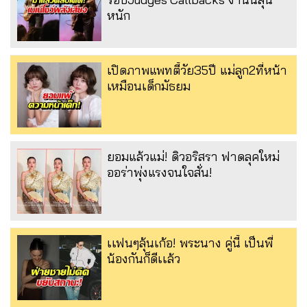
หนัก
เปิดภาพแพทตี้วัย35ปี แม่ลูก2ที่หน้า
เหมือนเด็กมัธยม
ยอมแล้วแม่! ดิวอริสรา ฟาดลุคใหม่
ออร่าพุ่งแรงจนใจสั่น!
เเฟนๆลุ้นเก้อ! พระนาง คู่นี้ เป็นพี่
น้องกันก็ดีเเล้ว