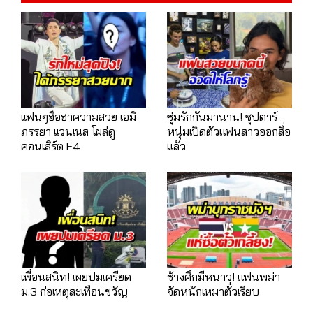
เเฟนๆฮือฮาความสวย เอมิ
ซุ่มรักกันมานาน! ซุปตาร์
ภรรยา เเวนเนส โผล่ดู
หนุ่มเปิดตัวแฟนสาวออกสื่อ
คอนเสิร์ต F4
แล้ว
เพื่อนสนิท! เผยปมเครียด
ช้างศึกมีหนาว! แฟนพม่า
ม.3 ก่อเหตุสะเทือนขวัญ
จัดหนักเหมาตั๋วเรียบ