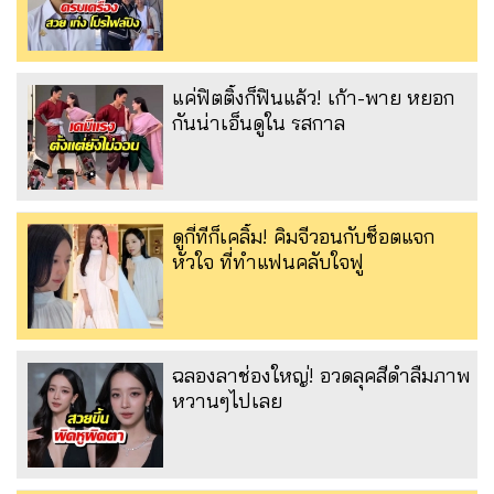
แค่ฟิตติ้งก็ฟินแล้ว! เก้า-พาย หยอก
กันน่าเอ็นดูใน รสกาล
ดูกี่ทีก็เคลิ้ม! คิมจีวอนกับช็อตแจก
หัวใจ ที่ทำแฟนคลับใจฟู
ฉลองลาช่องใหญ่! อวดลุคสีดำลืมภาพ
หวานๆไปเลย