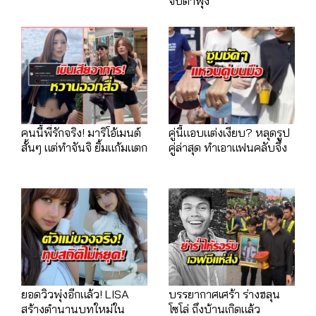
จับตาพุง
คนนี้พี่รักจริง! มาริโอ้เมนต์
คู่นี้แอบแต่งเงียบ? หลุดรูป
สั้นๆ แต่ทำจันจิ ยิ้มแก้มแตก
คู่ล่าสุด ทำเอาแฟนคลับจึ้ง
ยอดวิวพุ่งอีกแล้ว! LISA
บรรยากาศเศร้า ร่างฮลุน
สร้างตำนานบทใหม่ใน
โซโล่ ถึงบ้านเกิดแล้ว