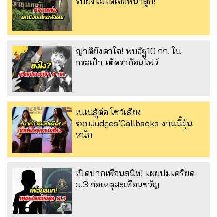
รับยังไม่ได้เจอหน้าลูก!
ญาติยังคาใจ! พบอิฐ10 กก. ใน
กระเป๋า เต้ดราก้อนไฟว์
เนเน่สู้ต่อ โชว์เสียง
รอบJudges’Callbacks งานนี้ลุ้น
หนัก
เปิดปากเพื่อนสนิท! เผยปมเครียด
ม.3 ก่อเหตุสะเทือนขวัญ