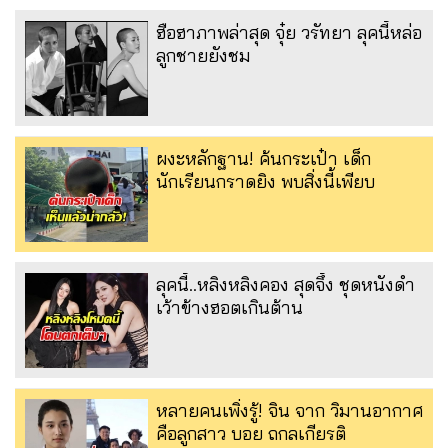
ฮือฮาภาพล่าสุด จุ๋ย วรัทยา ลุคนี้หล่อ
ลูกชายยังชม
ผงะหลักฐาน! ค้นกระเป๋า เด็ก
นักเรียนกราดยิง พบสิ่งนี้เพียบ
ลุคนี้..หลิงหลิงคอง สุดจึ้ง ชุดหนังดำ
เว้าข้างฮอตเกินต้าน
หลายคนเพิ่งรู้! จิน จาก วิมานอากาศ
คือลูกสาว บอย ถกลเกียรติ