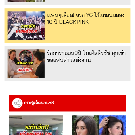
เเฟนๆเดือด! จวก YG ไร้แพลนฉลอง
10 ปี BLACKPINK
รักมาราธอน9ปี ไมเคิลศิรชัช คุกเข่า
ขอแฟนสาวแต่งงาน
กระทู้เด็ดน่าแชร์