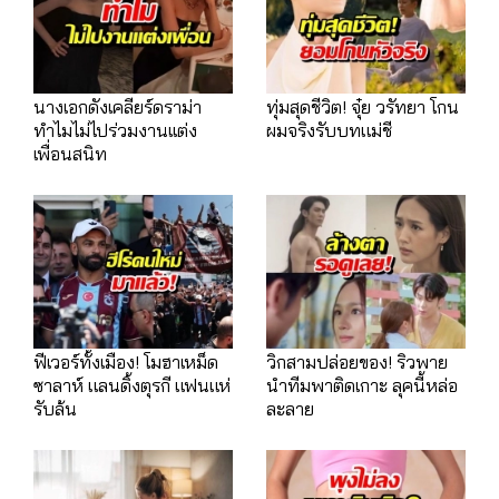
นางเอกดังเคลียร์ดราม่า
ทุ่มสุดชีวิต! จุ๋ย วรัทยา โกน
ทำไมไม่ไปร่วมงานเเต่ง
ผมจริงรับบทแม่ชี
เพื่อนสนิท
ฟีเวอร์ทั้งเมือง! โมฮาเหม็ด
วิกสามปล่อยของ! ริวพาย
ซาลาห์ แลนดิ้งตุรกี แฟนแห่
นำทีมพาติดเกาะ ลุคนี้หล่อ
รับล้น
ละลาย