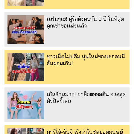
เเฟนๆเฮ! คู่รักดังคบกัน 9 ปี ในที่สุด
คุกเข่าขอเเต่งเเล้ว
ชาวเน็ตไม่ปลื้ม หุ่นใหม่ของเธอคนนี้
ลั่นผอมเกิน!
เกินต้านมาก! ชาล็อตออสติน อวดลุค
คิวปิดขี้เล่น
มาริโอ้-จันจิ เริงร่าในชุดยอดมนุษย์