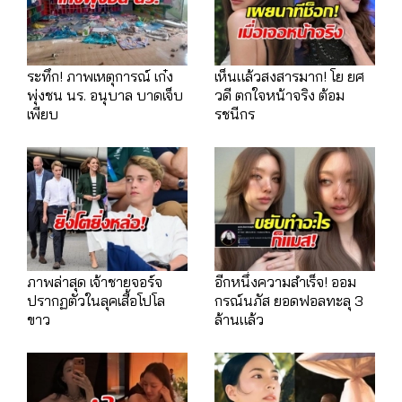
ระทึก! ภาพเหตุการณ์ เก๋ง
เห็นแล้วสงสารมาก! โย ยศ
พุ่งชน นร. อนุบาล บาดเจ็บ
วดี ตกใจหน้าจริง ต้อม
เพียบ
รชนีกร
ภาพล่าสุด เจ้าชายจอร์จ
อีกหนึ่งความสำเร็จ! ออม
ปรากฏตัวในลุคเสื้อโปโล
กรณ์นภัส ยอดฟอลทะลุ 3
ขาว
ล้านแล้ว