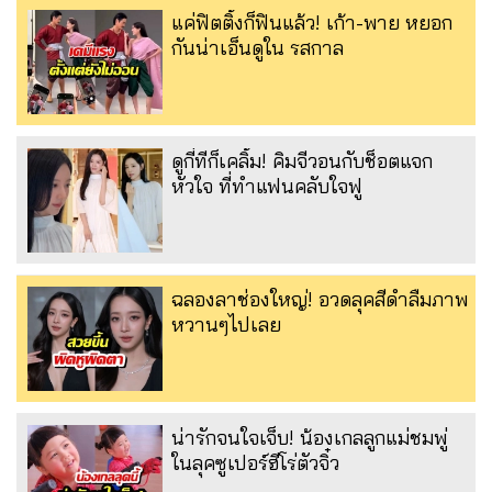
แค่ฟิตติ้งก็ฟินแล้ว! เก้า-พาย หยอก
กันน่าเอ็นดูใน รสกาล
ดูกี่ทีก็เคลิ้ม! คิมจีวอนกับช็อตแจก
หัวใจ ที่ทำแฟนคลับใจฟู
ฉลองลาช่องใหญ่! อวดลุคสีดำลืมภาพ
หวานๆไปเลย
น่ารักจนใจเจ็บ! น้องเกลลูกแม่ชมพู่
ในลุคซูเปอร์ฮีโร่ตัวจิ๋ว