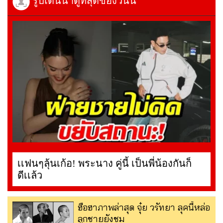
รูปเด่นน่าดูที่สุดของวันนี้
เเฟนๆลุ้นเก้อ! พระนาง คู่นี้ เป็นพี่น้องกันก็
ดีเเล้ว
ฮือฮาภาพล่าสุด จุ๋ย วรัทยา ลุคนี้หล่อ
ลูกชายยังชม