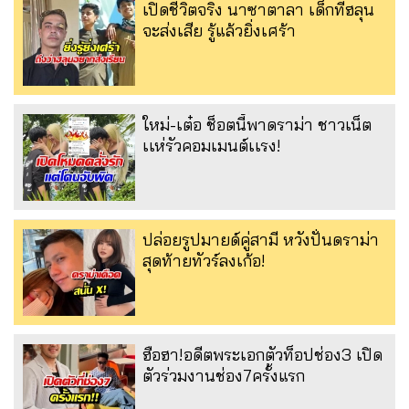
เปิดชีวิตจริง นาซาตาลา เด็กที่ฮลุน
จะส่งเสีย รู้แล้วยิ่งเศร้า
ใหม่-เต๋อ ช็อตนี้พาดราม่า ชาวเน็ต
เเห่รัวคอมเมนต์เเรง!
ปล่อยรูปมายด์คู่สามี หวังปั่นดราม่า
สุดท้ายทัวร์ลงเก้อ!
ฮือฮา!อดีตพระเอกตัวท็อปช่อง3 เปิด
ตัวร่วมงานช่อง7ครั้งแรก