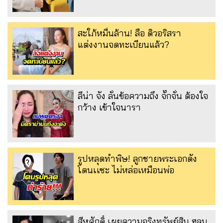
สะใภ้หมื่นล้าน! ลือ ดิวอริสรา
แต่งงานจดทะเบียนแล้ว?
ลีน่า จัง ลั่นข้อความถึง จั๊กจั่น ต้องใจ
กว้าง เข้าใจนารา
รูปหลุดทำพิษ! ลูกชายพระเอกดัง
โดนเเซะ ไม่หล่อเหมือนพ่อ
สีหศักดิ์ เผยความจริงทรัพย์สิน ฮลุน