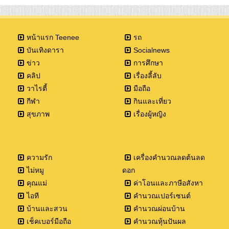
หน้าแรก Teenee
รถ
บันเทิงดารา
Socialnews
ข่าว
การศึกษา
คลิป
เรื่องลี้ลับ
วาไรตี้
มือถือ
กีฬา
กินและเที่ยว
สุขภาพ
เรื่องผู้หญิง
ความรัก
เครื่องคำนวณลดต้นลด
ไม่หมู
ดอก
คุณแม่
ค่าโอนและภาษีอสังหา
ไอที
คำนวณเปอร์เซนต์
บ้านและสวน
คำนวณผ่อนบ้าน
เช็คเบอร์มือถือ
คำนวณหุ้นปันผล