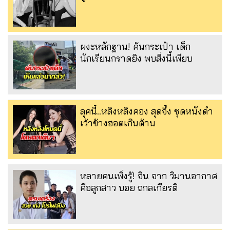
ผงะหลักฐาน! ค้นกระเป๋า เด็ก
นักเรียนกราดยิง พบสิ่งนี้เพียบ
ลุคนี้..หลิงหลิงคอง สุดจึ้ง ชุดหนังดำ
เว้าข้างฮอตเกินต้าน
หลายคนเพิ่งรู้! จิน จาก วิมานอากาศ
คือลูกสาว บอย ถกลเกียรติ