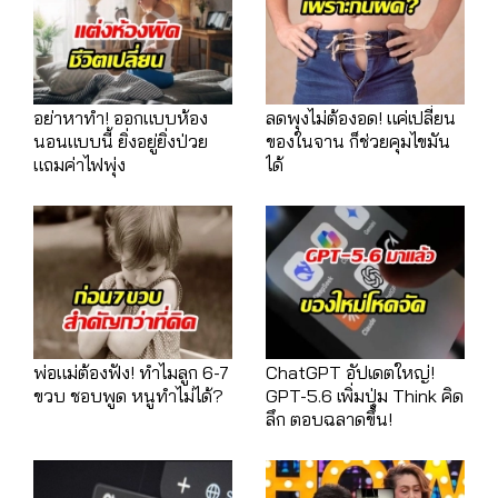
อย่าหาทำ! ออกแบบห้อง
ลดพุงไม่ต้องอด! แค่เปลี่ยน
นอนแบบนี้ ยิ่งอยู่ยิ่งป่วย
ของในจาน ก็ช่วยคุมไขมัน
แถมค่าไฟพุ่ง
ได้
พ่อแม่ต้องฟัง! ทำไมลูก 6-7
ChatGPT อัปเดตใหญ่!
ขวบ ชอบพูด หนูทำไม่ได้?
GPT-5.6 เพิ่มปุ่ม Think คิด
ลึก ตอบฉลาดขึ้น!