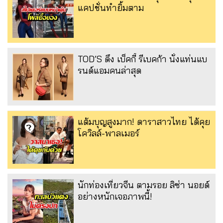
แคปชั่นทำยิ้มตาม
TOD’S ดึง เบ็คกี้ รีเบคก้า นั่งแท่นแบ
รนด์แอมคนล่าสุด
แต้มบุญสูงมาก! ดาราสาวไทย ได้คุย
โควิลล์-พาลเมอร์
นักท่องเที่ยวจีน ตามรอย ลิซ่า นอยด์
อย่างหนักเจอภาพนี้!