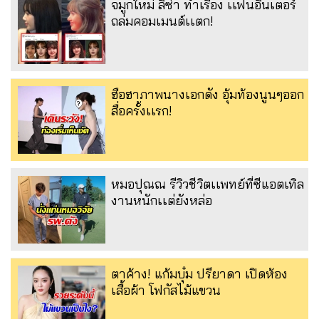
จมูกใหม่ ลิซ่า ทำเรื่อง เเฟนอินเตอร์
ถล่มคอมเมนต์เเตก!
ฮือฮาภาพนางเอกดัง อุ้มท้องนูนๆออก
สื่อครั้งเเรก!
หมอปุณณ รีวิวชีวิตเเพทย์ที่ซีแอตเทิล
งานหนักเเต่ยังหล่อ
ตาค้าง! แก้มบุ๋ม ปรียาดา เปิดห้อง
เสื้อผ้า โฟกัสไม้แขวน