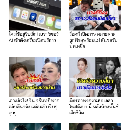
ใครใช้อยู่รีบเช็ก! เบราว์เซอร์
ร็อคกี้ เปิดภาพหมายศาล
AI เจ้าดังเตรียมปิดบริการ
ถูกฟ้องพร้อมแม่ ลั่นขอรับ
บทเหยื่อ
เอาแล้วไง! จิน จรินทร์ ฟาด
มิตรภาพงดงาม! เบลล่า
กลับลีน่าจัง แต่ละคำ เจ็บๆ
โพสต์แบบนี้ หลังน้องพั้นช์
จุกๆ
เสียชีวิต