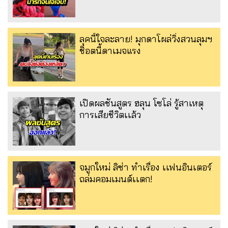
ลุคนี้ใจละลาย! มุกดาโผล่วิ่งสวนลุมฯ
ช็อตนี้ดาเมจแรง
เปิดผลชันสูตร ฮลุน โซโล่ รู้สาเหตุ
การเสียชีวิตเเล้ว
จมูกใหม่ ลิซ่า ทำเรื่อง เเฟนอินเตอร์
ถล่มคอมเมนต์เเตก!