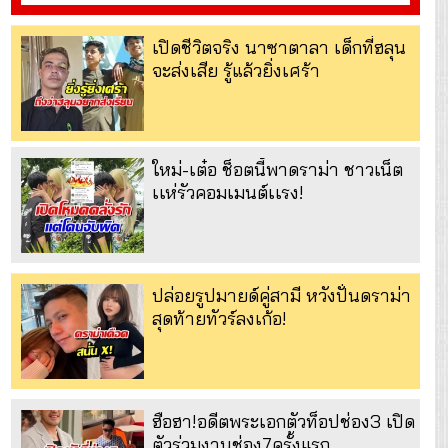
เปิดชีวิตจริง นาซาตาลา เด็กที่ฮลุน
จะส่งเสีย รู้แล้วยิ่งเศร้า
ใหม่-เต๋อ ช็อตนี้พาดราม่า ชาวเน็ต
เเห่รัวคอมเมนต์เเรง!
ปล่อยรูปมายด์คู่สามี หวังปั่นดราม่า
สุดท้ายทัวร์ลงเก้อ!
ฮือฮา!อดีตพระเอกตัวท็อปช่อง3 เปิด
ตัวร่วมงานช่อง7ครั้งแรก