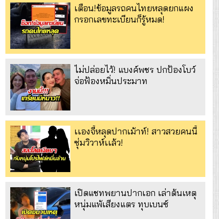
เตือน!ข้อมูลรถคนไทยหลุดยกแผง
กรอกเลขทะเบียนก็รู้หมด!
ไม่ปล่อยไว้! แบงค์พชร ปกป้องโบว์
จ่อฟ้องหมิ่นประมาท
เเองจี้หลุดปากเม้าท์! สาวสวยคนนี้
ซุ่มวิวาห์เเล้ว!
เปิดแชทพยานปากเอก เล่าต้นเหตุ
หนุ่มแพ้เสียงแตร ทุบเบนซ์