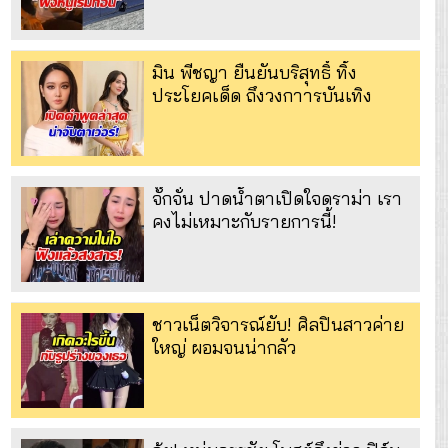
มิน พีชญา ยืนยันบริสุทธิ์ ทิ้ง
ประโยคเด็ด ถึงวงกาารบันเทิง
จั๊กจั่น ปาดน้ำตาเปิดใจดราม่า เรา
คงไม่เหมาะกับรายการนี้!
ชาวเน็ตวิจารณ์ยับ! ศิลปินสาวค่าย
ใหญ่ ผอมจนน่ากลัว