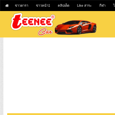
ข่าวดารา
ข่าวหน้า1
คลิปเด็ด
Like สาระ
กีฬา
ไ