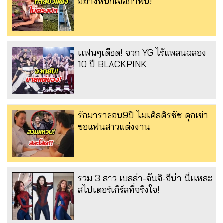
อย่างหนักเจอภาพนี้!
เเฟนๆเดือด! จวก YG ไร้แพลนฉลอง
10 ปี BLACKPINK
รักมาราธอน9ปี ไมเคิลศิรชัช คุกเข่า
ขอแฟนสาวแต่งงาน
รวม 3 สาว เบลล่า-จันจิ-จีน่า นี่เเหละ
สไปเดอร์เกิร์ลที่จริงใจ!