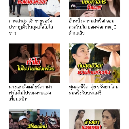
ภาพล่าสุด เจ้าชายจอร์จ
อีกหนึ่งความสำเร็จ! ออม
ปรากฏตัวในลุคเสื้อโปโล
กรณ์นภัส ยอดฟอลทะลุ 3
ขาว
ล้านแล้ว
นางเอกดังเคลียร์ดราม่า
ทุ่มสุดชีวิต! จุ๋ย วรัทยา โกน
ทำไมไม่ไปร่วมงานเเต่ง
ผมจริงรับบทแม่ชี
เพื่อนสนิท