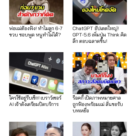
พ่อแม่ต้องฟัง! ทำไมลูก 6-7
ChatGPT อัปเดตใหญ่!
ขวบ ชอบพูด หนูทำไม่ได้?
GPT-5.6 เพิ่มปุ่ม Think คิด
ลึก ตอบฉลาดขึ้น!
ใครใช้อยู่รีบเช็ก! เบราว์เซอร์
ร็อคกี้ เปิดภาพหมายศาล
AI เจ้าดังเตรียมปิดบริการ
ถูกฟ้องพร้อมแม่ ลั่นขอรับ
บทเหยื่อ