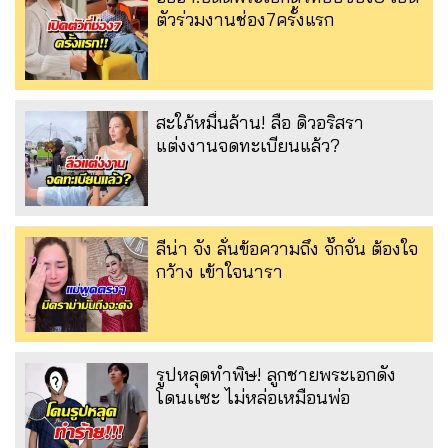
ตัวร่วมงานช่อง7ครั้งแรก
สะใภ้หมื่นล้าน! ลือ ดิวอริสรา
แต่งงานจดทะเบียนแล้ว?
ลีน่า จัง ลั่นข้อความถึง จั๊กจั่น ต้องใจ
กว้าง เข้าใจนารา
รูปหลุดทำพิษ! ลูกชายพระเอกดัง
โดนเเซะ ไม่หล่อเหมือนพ่อ