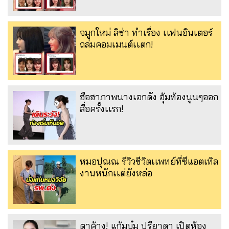
จมูกใหม่ ลิซ่า ทำเรื่อง เเฟนอินเตอร์
ถล่มคอมเมนต์เเตก!
ฮือฮาภาพนางเอกดัง อุ้มท้องนูนๆออก
สื่อครั้งเเรก!
หมอปุณณ รีวิวชีวิตเเพทย์ที่ซีแอตเทิล
งานหนักเเต่ยังหล่อ
ตาค้าง! แก้มบุ๋ม ปรียาดา เปิดห้อง