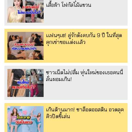
เสื้อผ้า โฟกัสไม้แขวน
เเฟนๆเฮ! คู่รักดังคบกัน 9 ปี ในที่สุด
คุกเข่าขอเเต่งเเล้ว
ชาวเน็ตไม่ปลื้ม หุ่นใหม่ของเธอคนนี้
ลั่นผอมเกิน!
เกินต้านมาก! ชาล็อตออสติน อวดลุค
คิวปิดขี้เล่น