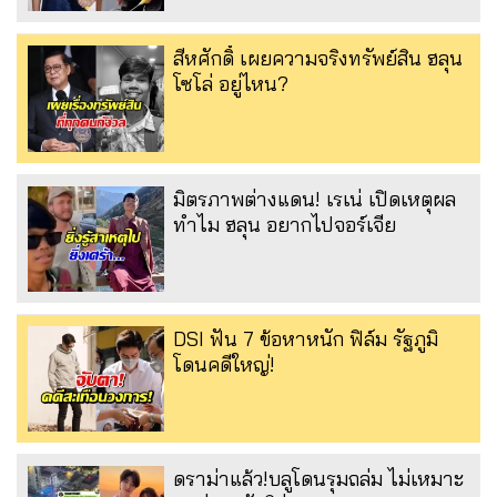
สีหศักดิ์ เผยความจริงทรัพย์สิน ฮลุน
โซโล่ อยู่ไหน?
มิตรภาพต่างแดน! เรเน่ เปิดเหตุผล
ทำไม ฮลุน อยากไปจอร์เจีย
DSI ฟัน 7 ข้อหาหนัก ฟิล์ม รัฐภูมิ
โดนคดีใหญ่!
ดราม่าแล้ว!บลูโดนรุมถล่ม ไม่เหมาะ