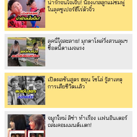
น่ารักจนใจเจ็บ! น้องเกลลูกแม่ชมพู่
ในลุคซูเปอร์ฮีโร่ตัวจิ๋ว
ลุคนี้ใจละลาย! มุกดาโผล่วิ่งสวนลุมฯ
ช็อตนี้ดาเมจแรง
เปิดผลชันสูตร ฮลุน โซโล่ รู้สาเหตุ
การเสียชีวิตเเล้ว
จมูกใหม่ ลิซ่า ทำเรื่อง เเฟนอินเตอร์
ถล่มคอมเมนต์เเตก!