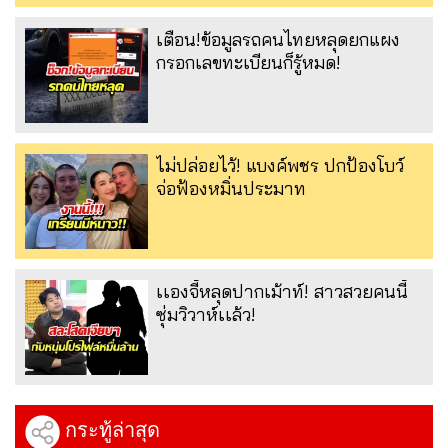
เตือน!ข้อมูลรถคนไทยหลุดยกแผง
กรอกเลขทะเบียนก็รู้หมด!
ไม่ปล่อยไว้! แบงค์พชร ปกป้องโบว์
จ่อฟ้องหมิ่นประมาท
เเองจี้หลุดปากเม้าท์! สาวสวยคนนี้
ซุ่มวิวาห์เเล้ว!
กระทู้ล่าสุด