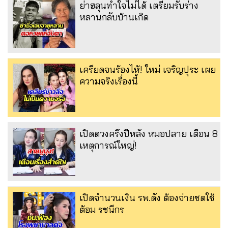
ย่าฮลุนทำใจไม่ได้ เตรียมรับร่าง
หลานกลับบ้านเกิด
เครียดจนร้องไห้! ใหม่ เจริญปุระ เผย
ความจริงเรื่องนี้
เปิดดวงครึ่งปีหลัง หมอปลาย เตือน 8
เหตุการณ์ใหญ่!
เปิดจำนวนเงิน รพ.ดัง ต้องจ่ายชดใช้
ต้อม รชนีกร