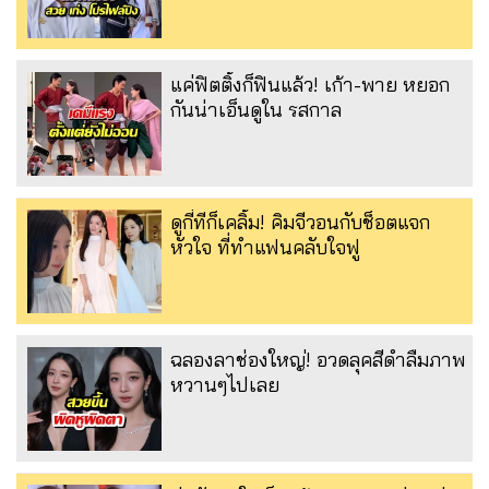
แค่ฟิตติ้งก็ฟินแล้ว! เก้า-พาย หยอก
กันน่าเอ็นดูใน รสกาล
ดูกี่ทีก็เคลิ้ม! คิมจีวอนกับช็อตแจก
หัวใจ ที่ทำแฟนคลับใจฟู
ฉลองลาช่องใหญ่! อวดลุคสีดำลืมภาพ
หวานๆไปเลย