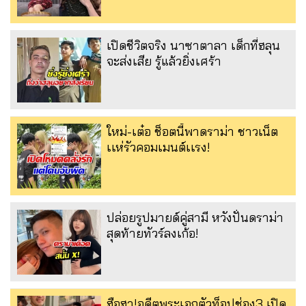
เปิดชีวิตจริง นาซาตาลา เด็กที่ฮลุน
จะส่งเสีย รู้แล้วยิ่งเศร้า
ใหม่-เต๋อ ช็อตนี้พาดราม่า ชาวเน็ต
เเห่รัวคอมเมนต์เเรง!
ปล่อยรูปมายด์คู่สามี หวังปั่นดราม่า
สุดท้ายทัวร์ลงเก้อ!
ฮือฮา!อดีตพระเอกตัวท็อปช่อง3 เปิด