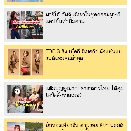
มาริโอ้-จันจิ เริงร่าในชุดยอดมนุษย์
แคปชั่นทำยิ้มตาม
TOD’S ดึง เบ็คกี้ รีเบคก้า นั่งแท่นแบ
รนด์แอมคนล่าสุด
แต้มบุญสูงมาก! ดาราสาวไทย ได้คุย
โควิลล์-พาลเมอร์
นักท่องเที่ยวจีน ตามรอย ลิซ่า นอยด์