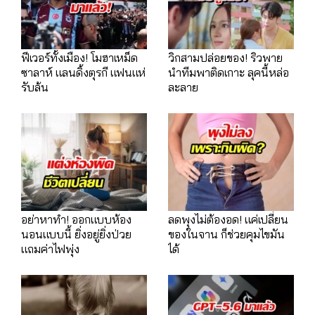
ฟีเวอร์ทั้งเมือง! โมฮาเหม็ด
วิกสามปล่อยของ! ริวพาย
ซาลาห์ แลนดิ้งตุรกี แฟนแห่
นำทีมพาติดเกาะ ลุคนี้หล่อ
รับล้น
ละลาย
อย่าหาทำ! ออกแบบห้อง
ลดพุงไม่ต้องอด! แค่เปลี่ยน
นอนแบบนี้ ยิ่งอยู่ยิ่งป่วย
ของในจาน ก็ช่วยคุมไขมัน
แถมค่าไฟพุ่ง
ได้