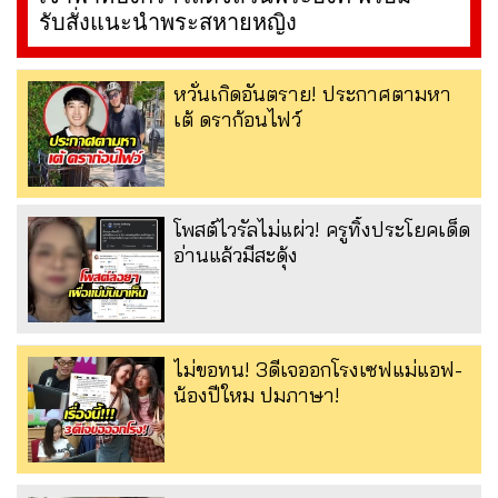
รับสั่งแนะนำพระสหายหญิง
หวั่นเกิดอันตราย! ประกาศตามหา
เต้ ดราก้อนไฟว์
โพสต์ไวรัลไม่แผ่ว! ครูทิ้งประโยคเด็ด
อ่านแล้วมีสะดุ้ง
ไม่ขอทน! 3ดีเจออกโรงเซฟแม่แอฟ-
น้องปีใหม ปมภาษา!