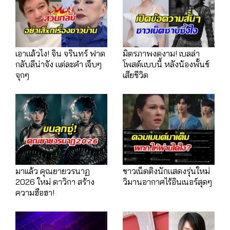
เอาแล้วไง! จิน จรินทร์ ฟาด
มิตรภาพงดงาม! เบลล่า
กลับลีน่าจัง แต่ละคำ เจ็บๆ
โพสต์แบบนี้ หลังน้องพั้นช์
จุกๆ
เสียชีวิต
มาเเล้ว คุณยายวรนาฏ
ชาวเน็ตติงนักแสดงรุ่นใหม่
2026 ใหม่ ดาวิกา สร้าง
วิมานอากาศไร้อินเนอร์สุดๆ
ความฮือฮา!