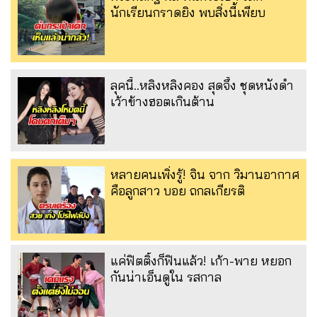
นักเรียนกราดยิง พบสิ่งนี้เพียบ
ลุคนี้..หลิงหลิงคอง สุดจึ้ง ชุดหนังดำ
เว้าข้างฮอตเกินต้าน
หลายคนเพิ่งรู้! จิน จาก วิมานอากาศ
คือลูกสาว บอย ถกลเกียรติ
แค่ฟิตติ้งก็ฟินแล้ว! เก้า-พาย หยอก
กันน่าเอ็นดูใน รสกาล