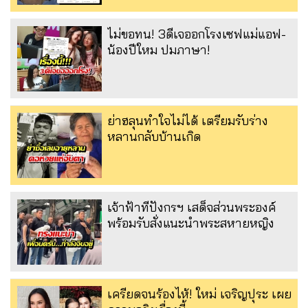
ไม่ขอทน! 3ดีเจออกโรงเซฟแม่แอฟ-
น้องปีใหม ปมภาษา!
ย่าฮลุนทำใจไม่ได้ เตรียมรับร่าง
หลานกลับบ้านเกิด
เจ้าฟ้าทีปังกรฯ เสด็จส่วนพระองค์
พร้อมรับสั่งแนะนำพระสหายหญิง
เครียดจนร้องไห้! ใหม่ เจริญปุระ เผย