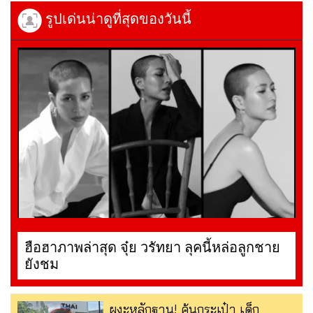
รูปเด่นน่าดูที่สุดของวันนี้
ฮือฮาภาพล่าสุด จุ๋ย วรัทยา ลุคนี้หล่อลูกชาย
ยังชม
ผงะหลักฐาน! ค้นกระเป๋า เด็ก