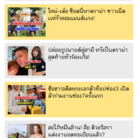
ใหม่-เต๋อ ช็อตนี้พาดราม่า ชาวเน็ต
เเห่รัวคอมเมนต์เเรง!
ปล่อยรูปมายด์คู่สามี หวังปั่นดราม่า
สุดท้ายทัวร์ลงเก้อ!
ฮือฮา!อดีตพระเอกตัวท็อปช่อง3 เปิด
ตัวร่วมงานช่อง7ครั้งแรก
สะใภ้หมื่นล้าน! ลือ ดิวอริสรา
แต่งงานจดทะเบียนแล้ว?