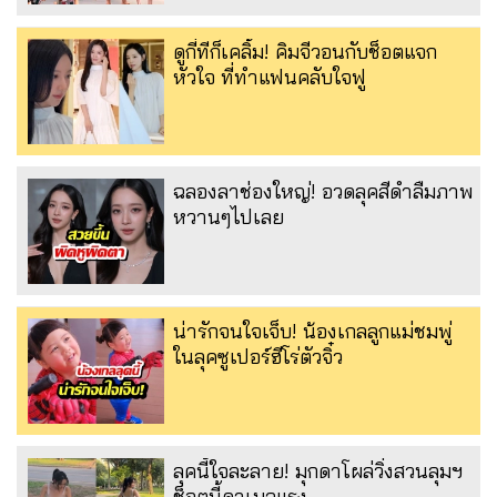
ดูกี่ทีก็เคลิ้ม! คิมจีวอนกับช็อตแจก
หัวใจ ที่ทำแฟนคลับใจฟู
ฉลองลาช่องใหญ่! อวดลุคสีดำลืมภาพ
หวานๆไปเลย
น่ารักจนใจเจ็บ! น้องเกลลูกแม่ชมพู่
ในลุคซูเปอร์ฮีโร่ตัวจิ๋ว
ลุคนี้ใจละลาย! มุกดาโผล่วิ่งสวนลุมฯ
ช็อตนี้ดาเมจแรง