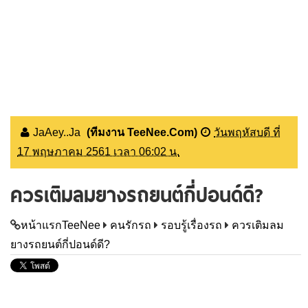
JaAey..Ja
(ทีมงาน TeeNee.Com)
วันพฤหัสบดี ที่
17 พฤษภาคม 2561 เวลา 06:02 น.
ควรเติมลมยางรถยนต์กี่ปอนด์ดี?
หน้าแรกTeeNee
คนรักรถ
รอบรู้เรื่องรถ
ควรเติมลม
ยางรถยนต์กี่ปอนด์ดี?