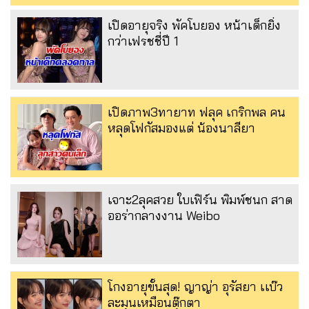
เปิดอายุจริง พัคโบยอง หน้าเด็กยิ่ง
กว่าเฟรชชี่ปี 1
เปิดภาพ3ทายาท ฟลุค เกริกพล คน
หลุดโฟกัสมองแต่ น้องนาลียา
เจาะ2ลุคสวย ใบเฟิร์น พิมพ์ชนก สาด
ออร่ากลางงาน Weibo
โกงอายุขั้นสุด! ญาญ่า อุรัสยา เเบ๊ว
ละมุนเหมือนตุ๊กตา