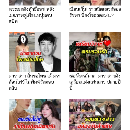
พระเอกดังทำฮือฮา! หลัง
เนียนเกิ๊น! ชาวเน็ตแซวก้อยอ
เผยภาพคู่เพื่อนหนุ่มคน
รัชพร นี่จงใจอวดแฟน?
สนิท
ดาราสาว ลั่นขอโทษ เต้ ดรา
เซอร์ไพรส์มาก! ดาราสาวดัง
ก้อนไฟว์ ไม่พิมพ์รักตอบ
เตรียมแต่งแฟนสาว ปลายปี
กลับ
นี้