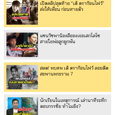
เปิดคลิปสุดท้าย “เต้ ดราก้อนไฟว์”
ส่งให้เพื่อน ก่อนหายตัว
แซนวิชพาน้องลีอองเจอเสกโลโซ
สายใยพ่อลูกผูกพัน
สลด! พบศพ เต้ ดราก้อนไฟว์ ลอยติด
สะพานพระราม 7
นักเรียนในเหตุการณ์ เล่านาทีระทึก
ตอบกรรชัย ทำไมยิง?