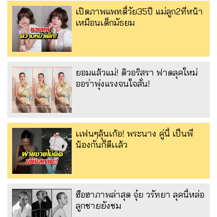
เปิดภาพแพทตี้วัย35ปี แม่ลูก2ที่หน้า
เหมือนเด็กมัธยม
ยอมแล้วแม่! ดิวอริสรา ฟาดลุคใหม่
ออร่าพุ่งแรงจนใจสั่น!
เเฟนๆลุ้นเก้อ! พระนาง คู่นี้ เป็นพี่
น้องกันก็ดีเเล้ว
ฮือฮาภาพล่าสุด จุ๋ย วรัทยา ลุคนี้หล่อ
ลูกชายยังชม