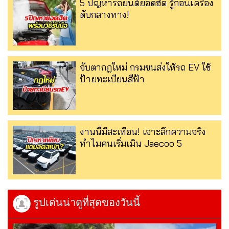
5 ปัญหารถยนต์ยอดฮิต รู้ก่อนเครื่อง
ดับกลางทาง!
จับตากฎใหม่ กรมขนส่งให้รถ EV ใช้
ป้ายทะเบียนสีฟ้า
งานนี้มีสะเทือน! เจาะลึกความจริง
ทำไมคนเริ่มเมิน Jaecoo 5
รูปเด่นน่าดูที่สุดของวันนี้