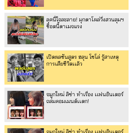
ลุคนี้ใจละลาย! มุกดาโผล่วิ่งสวนลุมฯ
ช็อตนี้ดาเมจแรง
เปิดผลชันสูตร ฮลุน โซโล่ รู้สาเหตุ
การเสียชีวิตเเล้ว
จมูกใหม่ ลิซ่า ทำเรื่อง เเฟนอินเตอร์
ถล่มคอมเมนต์เเตก!
จมูกใหม่ ลิซ่า ทำเรื่อง เเฟนอินเตอร์