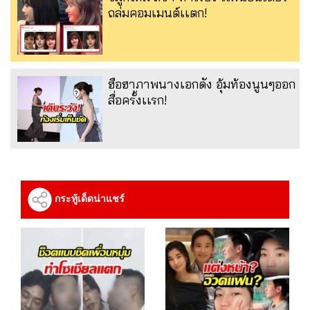
ถล่มคอมเมนต์เเตก!
ฮือฮาภาพนางเอกดัง อุ้มท้องนูนๆออก
สื่อครั้งเเรก!
กระทู้เด็ดน่าแชร์