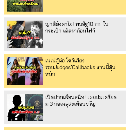
ญาติยังคาใจ! พบอิฐ10 กก. ใน
กระเป๋า เต้ดราก้อนไฟว์
เนเน่สู้ต่อ โชว์เสียง
รอบJudges’Callbacks งานนี้ลุ้น
หนัก
เปิดปากเพื่อนสนิท! เผยปมเครียด
ม.3 ก่อเหตุสะเทือนขวัญ