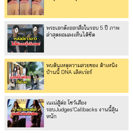
พระเอกดังออกสื่อในรอบ 5 ปี ภาพ
ล่าสุดผอมลงเห็นได้ชัด
พบต้นเหตุความสวยของ ต้าเหนิง
บ้านนี้ DNA เลิศเว่อร์
เนเน่สู้ต่อ โชว์เสียง
รอบJudges’Callbacks งานนี้ลุ้น
หนัก