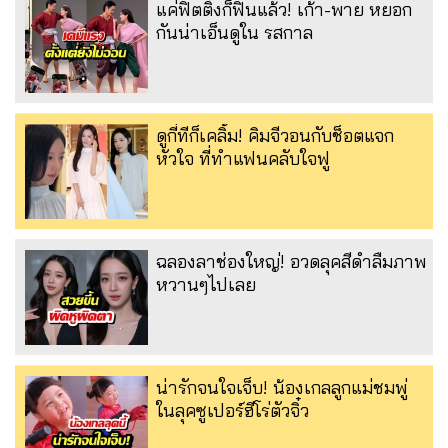
แค่ฟิตติ้งก็ฟินแล้ว! เก้า-พาย หยอก
กันน่าเอ็นดูใน รสกาล
ดูกี่ทีก็เคลิ้ม! คิมจีวอนกับช็อตแจก
หัวใจ ที่ทำแฟนคลับใจฟู
ฉลองลาช่องใหญ่! อวดลุคสีดำลืมภาพ
หวานๆไปเลย
น่ารักจนใจเจ็บ! น้องเกลลูกแม่ชมพู่
ในลุคซูเปอร์ฮีโร่ตัวจิ๋ว