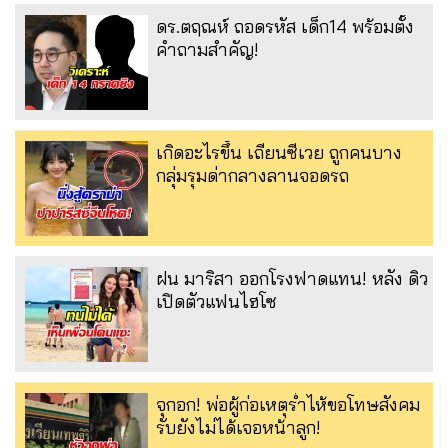
ดร.ตฤณห์ ถอดรหัส เด็ก14 พร้อมตั้ง
คำถามสำคัญ!
เกิดอะไรขึ้น เถียนซีเวย ถูกคนบาง
กลุ่มรุมด่ากลางลานจอดรถ
ฝน มาริสา ออกโรงฟาดแทน! หลัง ดิว
เปิดตัวแฟนไฮโซ
จุกอก! พ่อผู้ก่อเหตุร่ำไห้ขอโทษสังคม
รับยังไม่ได้เจอหน้าลูก!