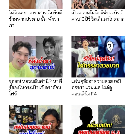
ไม่ติดเลย! ดาราสาวดัง ยินดี
เปิดความในใจ ลิซ่า เดบิวต์
ข้ามฟากประกบ อั้ม พัชรา
ครบ10ปีชีวิตเดินมาไกลมาก
ภา
จุกอก! หยวนลั่นคำนี้? นาที
เเฟนๆฮือฮาความสวย เอมิ
รู้ของในกระเป๋า เต้ ดราก้อน
ภรรยา เเวนเนส โผล่ดู
ไฟว์
คอนเสิร์ต F4