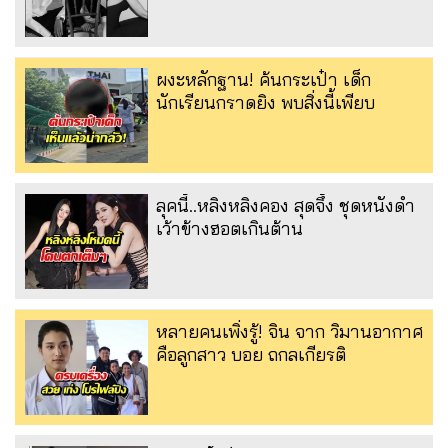
ผงะหลักฐาน! ค้นกระเป๋า เด็ก
นักเรียนกราดยิง พบสิ่งนี้เพียบ
ลุคนี้..หลิงหลิงคอง สุดจึ้ง ชุดหนังดำ
เว้าข้างฮอตเกินต้าน
หลายคนเพิ่งรู้! จิน จาก วิมานอากาศ
คือลูกสาว บอย ถกลเกียรติ