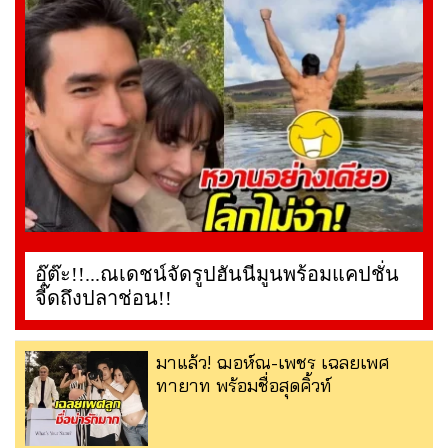
อุ๊ต๊ะ!!...ณเดชน์จัดรูปฮันนีมูนพร้อมแคปชั่น
จี๊ดถึงปลาช่อน!!
มาแล้ว! ฌอห์ณ-เพชร เฉลยเพศ
ทายาท พร้อมชื่อสุดคิ้วท์