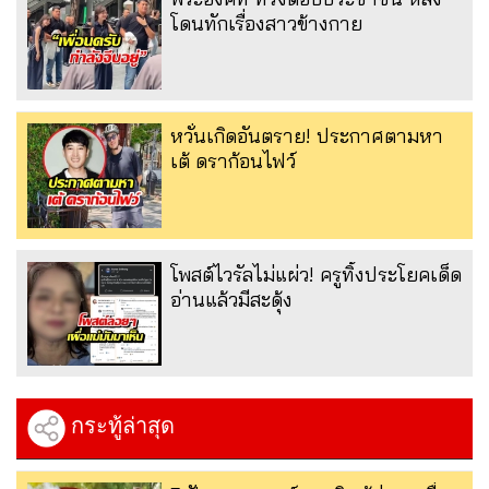
โดนทักเรื่องสาวข้างกาย
หวั่นเกิดอันตราย! ประกาศตามหา
เต้ ดราก้อนไฟว์
โพสต์ไวรัลไม่แผ่ว! ครูทิ้งประโยคเด็ด
อ่านแล้วมีสะดุ้ง
กระทู้ล่าสุด