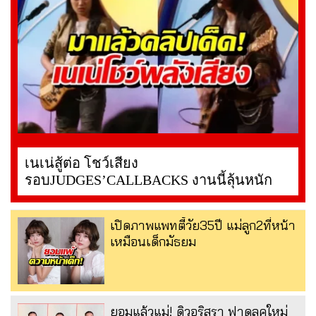
เนเน่สู้ต่อ โชว์เสียง
รอบJUDGES’CALLBACKS งานนี้ลุ้นหนัก
เปิดภาพแพทตี้วัย35ปี แม่ลูก2ที่หน้า
เหมือนเด็กมัธยม
ยอมแล้วแม่! ดิวอริสรา ฟาดลุคใหม่