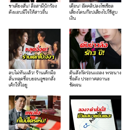
ขาเตียงสั่น! ลือสามีนักร้อง
เตือน! อัดคลิปลงโซเชียล
ดังแอบมีใจให้สาวอื่น
เสี่ยงโดนก๊อปเสียงไปใช้สูบ
เงิน
ลบไม่ทันแล้ว! ร้านเค้กมือ
ต้นสังกัดร่อนแถลง พระนาง
ลั่นหลุดชื่อบยอนอูซอกสั่ง
ชื่อดัง ประกาศสถานะ
เค้กให้ไอยู
ชัดเจน