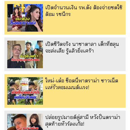
เปิดจำนวนเงิน รพ.ดัง ต้องจ่ายชดใช้
ต้อม รชนีกร
เปิดชีวิตจริง นาซาตาลา เด็กที่ฮลุน
จะส่งเสีย รู้แล้วยิ่งเศร้า
ใหม่-เต๋อ ช็อตนี้พาดราม่า ชาวเน็ต
เเห่รัวคอมเมนต์เเรง!
ปล่อยรูปมายด์คู่สามี หวังปั่นดราม่า
สุดท้ายทัวร์ลงเก้อ!