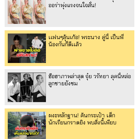
ออร่าพุ่งแรงจนใจสั่น!
เเฟนๆลุ้นเก้อ! พระนาง คู่นี้ เป็นพี่
น้องกันก็ดีเเล้ว
ฮือฮาภาพล่าสุด จุ๋ย วรัทยา ลุคนี้หล่อ
ลูกชายยังชม
ผงะหลักฐาน! ค้นกระเป๋า เด็ก
นักเรียนกราดยิง พบสิ่งนี้เพียบ