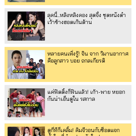
ลุคนี้..หลิงหลิงคอง สุดจึ้ง ชุดหนังดำ
เว้าข้างฮอตเกินต้าน
หลายคนเพิ่งรู้! จิน จาก วิมานอากาศ
คือลูกสาว บอย ถกลเกียรติ
แค่ฟิตติ้งก็ฟินแล้ว! เก้า-พาย หยอก
กันน่าเอ็นดูใน รสกาล
ดูกี่ทีก็เคลิ้ม! คิมจีวอนกับช็อตแจก