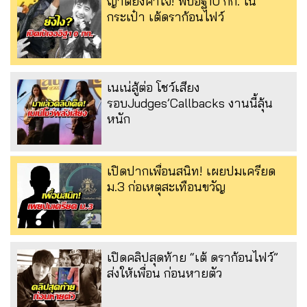
ญาติยังคาใจ! พบอิฐ10 กก. ใน
กระเป๋า เต้ดราก้อนไฟว์
เนเน่สู้ต่อ โชว์เสียง
รอบJudges’Callbacks งานนี้ลุ้น
หนัก
เปิดปากเพื่อนสนิท! เผยปมเครียด
ม.3 ก่อเหตุสะเทือนขวัญ
เปิดคลิปสุดท้าย “เต้ ดราก้อนไฟว์”
ส่งให้เพื่อน ก่อนหายตัว