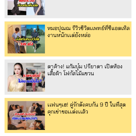
หมอปุณณ รีวิวชีวิตเเพทย์ที่ซีแอตเทิล
งานหนักเเต่ยังหล่อ
ตาค้าง! แก้มบุ๋ม ปรียาดา เปิดห้อง
เสื้อผ้า โฟกัสไม้แขวน
เเฟนๆเฮ! คู่รักดังคบกัน 9 ปี ในที่สุด
คุกเข่าขอเเต่งเเล้ว