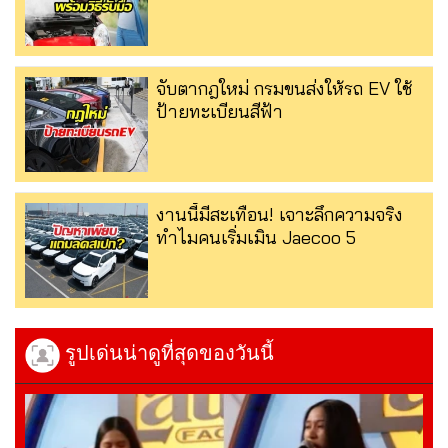
จับตากฎใหม่ กรมขนส่งให้รถ EV ใช้
ป้ายทะเบียนสีฟ้า
งานนี้มีสะเทือน! เจาะลึกความจริง
ทำไมคนเริ่มเมิน Jaecoo 5
รูปเด่นน่าดูที่สุดของวันนี้