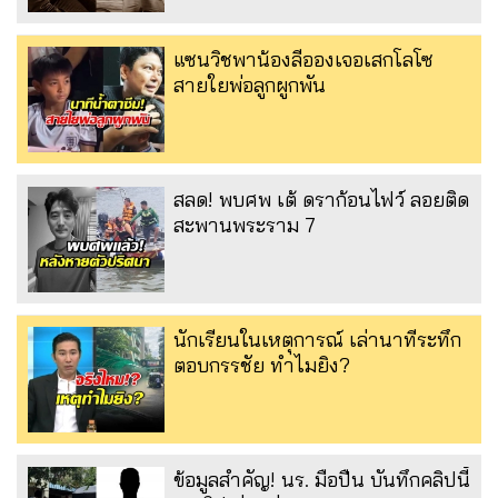
แซนวิชพาน้องลีอองเจอเสกโลโซ
สายใยพ่อลูกผูกพัน
สลด! พบศพ เต้ ดราก้อนไฟว์ ลอยติด
สะพานพระราม 7
นักเรียนในเหตุการณ์ เล่านาทีระทึก
ตอบกรรชัย ทำไมยิง?
ข้อมูลสำคัญ! นร. มือปืน บันทึกคลิปนี้