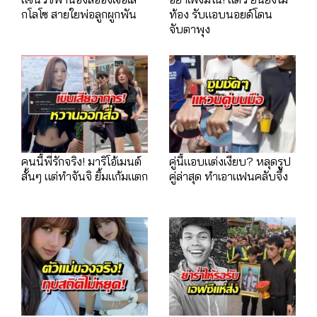
กโลโซ สายใยพ่อลูกผูกพัน
ท้อง รับแอบนอยด์โดน
จับตาพุง
คนนี้พี่รักจริง! มาริโอ้เมนต์
คู่นี้แอบแต่งเงียบ? หลุดรูป
สั้นๆ แต่ทำจันจิ ยิ้มแก้มแตก
คู่ล่าสุด ทำเอาแฟนคลับจึ้ง