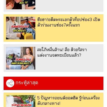
ฮือฮา!อดีตพระเอกตัวท็อปช่อง3 เปิด
ตัวร่วมงานช่อง7ครั้งแรก
สะใภ้หมื่นล้าน! ลือ ดิวอริสรา
แต่งงานจดทะเบียนแล้ว?
กระทู้ล่าสุด
5 ปัญหารถยนต์ยอดฮิต รู้ก่อนเครื่อง
ดับกลางทาง!