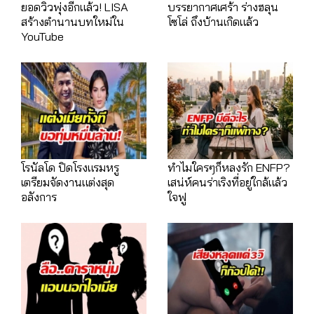
ยอดวิวพุ่งอีกแล้ว! LISA
บรรยากาศเศร้า ร่างฮลุน
สร้างตำนานบทใหม่ใน
โซโล่ ถึงบ้านเกิดแล้ว
YouTube
โรนัลโด ปิดโรงแรมหรู
ทำไมใครๆก็หลงรัก ENFP?
เตรียมจัดงานแต่งสุด
เสน่ห์คนร่าเริงที่อยู่ใกล้แล้ว
อลังการ
ใจฟู