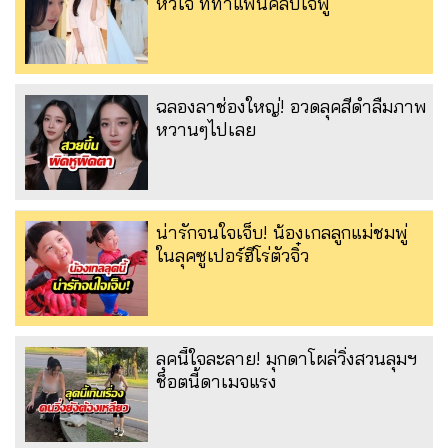
หัวใจ ที่ทำแฟนคลับใจฟู
ฉลองลาช่องใหญ่! อวดลุคสีดำลืมภาพ
หวานๆไปเลย
น่ารักจนใจเจ็บ! น้องเกลลูกแม่ชมพู่
ในลุคซูเปอร์ฮีโร่ตัวจิ๋ว
ลุคนี้ใจละลาย! มุกดาโผล่วิ่งสวนลุมฯ
ช็อตนี้ดาเมจแรง