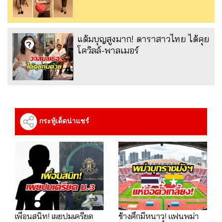
แต้มบุญสูงมาก! ดาราสาวไทย ได้คุย
โควิลล์-พาลเมอร์
กระทู้เด็ดน่าแชร์
เพื่อนสนิท! เผยปมเครียด
ช้างศึกมีหนาว! แฟนพม่า