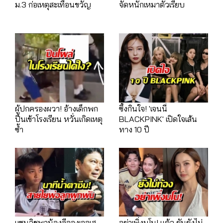
ม.3 ก่อเหตุสะเทือนขวัญ
จัดหนักเหมาตั๋วเรียบ
ผู้ปกครองผวา! อ้างเด็กพก
ซึ้งกินใจ! 'เจนนี่
ปืนเข้าโรงเรียน หวั่นเกิดเหตุ
BLACKPINK' เปิดใจเส้น
ซ้ำ
ทาง 10 ปี
แซนวิชพาน้องลีอองเจอเส
อย่าเพิ่งมโน! แต้ว ยันยังไม่