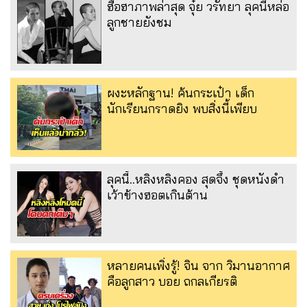
ฮือฮาภาพล่าสุด จุ๋ย วรัทยา ลุคนี้หล่อ
ลูกชายยังชม
ผงะหลักฐาน! ค้นกระเป๋า เด็ก
นักเรียนกราดยิง พบสิ่งนี้เพียบ
ลุคนี้..หลิงหลิงคอง สุดจึ้ง ชุดหนังดำ
เว้าข้างฮอตเกินต้าน
หลายคนเพิ่งรู้! จิน จาก วิมานอากาศ
คือลูกสาว บอย ถกลเกียรติ