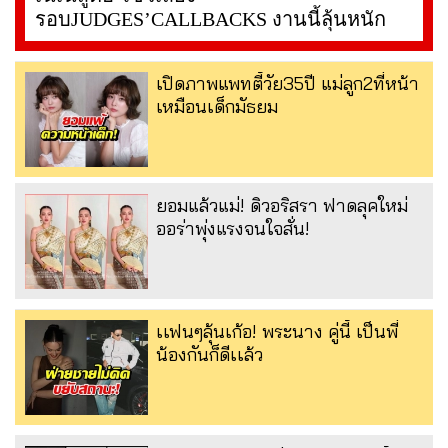
รอบJUDGES’CALLBACKS งานนี้ลุ้นหนัก
เปิดภาพแพทตี้วัย35ปี แม่ลูก2ที่หน้า
เหมือนเด็กมัธยม
ยอมแล้วแม่! ดิวอริสรา ฟาดลุคใหม่
ออร่าพุ่งแรงจนใจสั่น!
เเฟนๆลุ้นเก้อ! พระนาง คู่นี้ เป็นพี่
น้องกันก็ดีเเล้ว