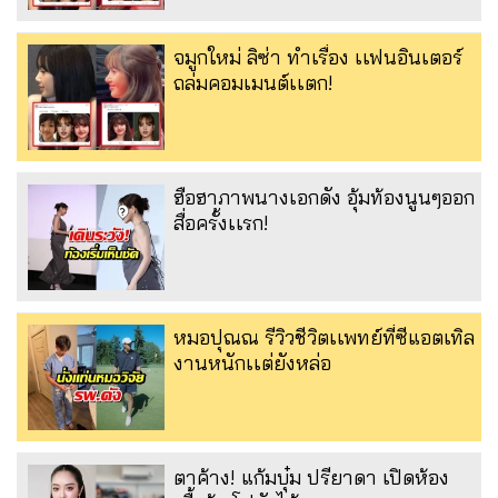
จมูกใหม่ ลิซ่า ทำเรื่อง เเฟนอินเตอร์
ถล่มคอมเมนต์เเตก!
ฮือฮาภาพนางเอกดัง อุ้มท้องนูนๆออก
สื่อครั้งเเรก!
หมอปุณณ รีวิวชีวิตเเพทย์ที่ซีแอตเทิล
งานหนักเเต่ยังหล่อ
ตาค้าง! แก้มบุ๋ม ปรียาดา เปิดห้อง