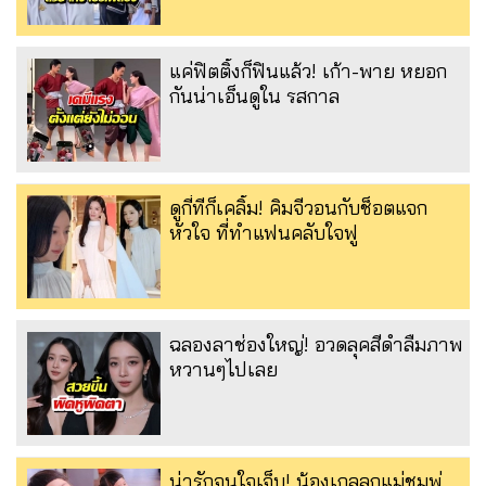
แค่ฟิตติ้งก็ฟินแล้ว! เก้า-พาย หยอก
กันน่าเอ็นดูใน รสกาล
ดูกี่ทีก็เคลิ้ม! คิมจีวอนกับช็อตแจก
หัวใจ ที่ทำแฟนคลับใจฟู
ฉลองลาช่องใหญ่! อวดลุคสีดำลืมภาพ
หวานๆไปเลย
น่ารักจนใจเจ็บ! น้องเกลลูกแม่ชมพู่