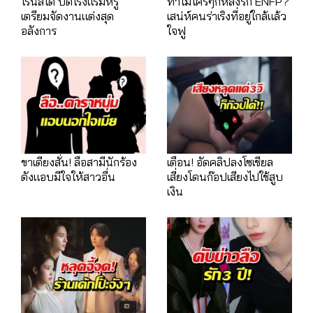
โรนัลโด ปิดโรงแรมหรู
ทำไมใครๆก็หลงรัก ENFP?
เตรียมจัดงานแต่งสุด
เสน่ห์คนร่าเริงที่อยู่ใกล้แล้ว
อลังการ
ใจฟู
ขาเตียงสั่น! ลือสามีนักร้อง
เตือน! อัดคลิปลงโซเชียล
ดังแอบมีใจให้สาวอื่น
เสี่ยงโดนก๊อปเสียงไปใช้สูบ
เงิน