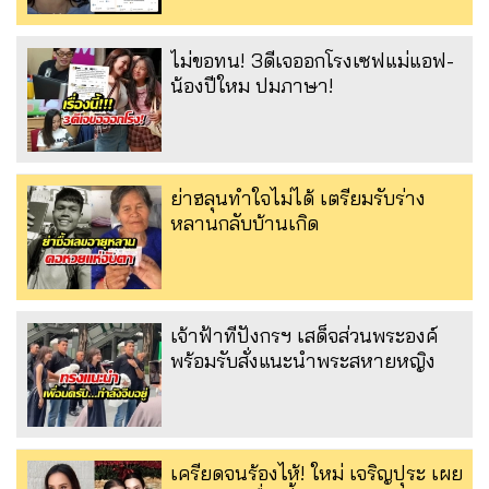
ไม่ขอทน! 3ดีเจออกโรงเซฟแม่แอฟ-
น้องปีใหม ปมภาษา!
ย่าฮลุนทำใจไม่ได้ เตรียมรับร่าง
หลานกลับบ้านเกิด
เจ้าฟ้าทีปังกรฯ เสด็จส่วนพระองค์
พร้อมรับสั่งแนะนำพระสหายหญิง
เครียดจนร้องไห้! ใหม่ เจริญปุระ เผย