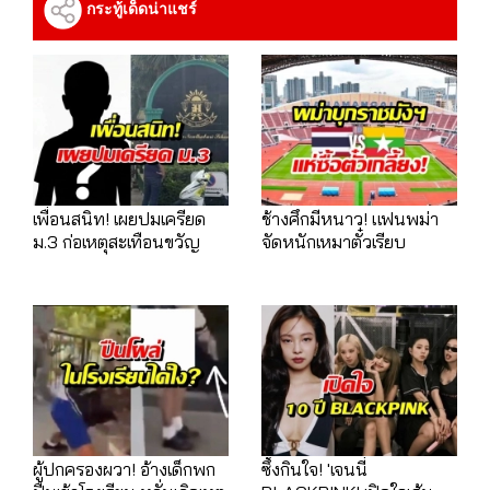
กระทู้เด็ดน่าแชร์
เพื่อนสนิท! เผยปมเครียด
ช้างศึกมีหนาว! แฟนพม่า
ม.3 ก่อเหตุสะเทือนขวัญ
จัดหนักเหมาตั๋วเรียบ
ผู้ปกครองผวา! อ้างเด็กพก
ซึ้งกินใจ! 'เจนนี่