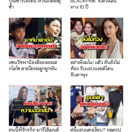
ปืนเข้าโรงเรียน หวั่นเกิดเหตุ
BLACKPINK' เปิดใจเส้น
ซ้ำ
ทาง 10 ปี
แซนวิชพาน้องลีอองเจอเส
อย่าเพิ่งมโน! แต้ว ยันยังไม่
กโลโซ สายใยพ่อลูกผูกพัน
ท้อง รับแอบนอยด์โดน
จับตาพุง
คนนี้พี่รักจริง! มาริโอ้เมนต์
คู่นี้แอบแต่งเงียบ? หลุดรูป