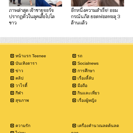
ภาพล่าสุด เจ้าชายจอร์จ
อีกหนึ่งความสำเร็จ! ออม
ปรากฏตัวในลุคเสื้อโปโล
กรณ์นภัส ยอดฟอลทะลุ 3
ขาว
ล้านแล้ว
หน้าแรก Teenee
รถ
บันเทิงดารา
Socialnews
ข่าว
การศึกษา
คลิป
เรื่องลี้ลับ
วาไรตี้
มือถือ
กีฬา
กินและเที่ยว
สุขภาพ
เรื่องผู้หญิง
ความรัก
เครื่องคำนวณลดต้นลด