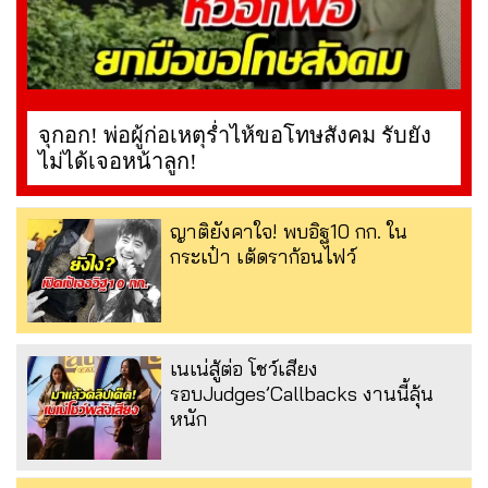
จุกอก! พ่อผู้ก่อเหตุร่ำไห้ขอโทษสังคม รับยัง
ไม่ได้เจอหน้าลูก!
ญาติยังคาใจ! พบอิฐ10 กก. ใน
กระเป๋า เต้ดราก้อนไฟว์
เนเน่สู้ต่อ โชว์เสียง
รอบJudges’Callbacks งานนี้ลุ้น
หนัก