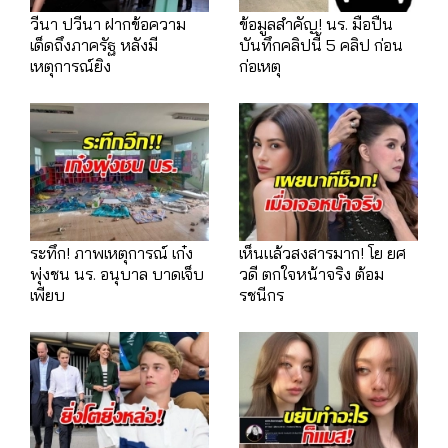
วีนา ปวีนา ฝากข้อความ
ข้อมูลสำคัญ! นร. มือปืน
เด็ดถึงภาครัฐ หลังมี
บันทึกคลิปนี้ 5 คลิป ก่อน
เหตุการณ์ยิง
ก่อเหตุ
ระทึก! ภาพเหตุการณ์ เก๋ง
เห็นแล้วสงสารมาก! โย ยศ
พุ่งชน นร. อนุบาล บาดเจ็บ
วดี ตกใจหน้าจริง ต้อม
เพียบ
รชนีกร