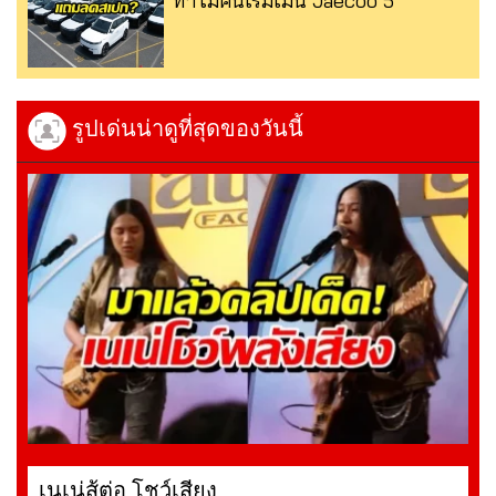
ทำไมคนเริ่มเมิน Jaecoo 5
รูปเด่นน่าดูที่สุดของวันนี้
เนเน่สู้ต่อ โชว์เสียง