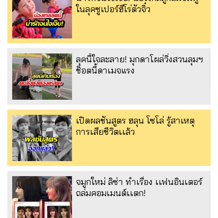
ในลุคซูเปอร์ฮีโร่ตัวจิ๋ว
ลุคนี้ใจละลาย! มุกดาโผล่วิ่งสวนลุมฯ
ช็อตนี้ดาเมจแรง
เปิดผลชันสูตร ฮลุน โซโล่ รู้สาเหตุ
การเสียชีวิตเเล้ว
จมูกใหม่ ลิซ่า ทำเรื่อง เเฟนอินเตอร์
ถล่มคอมเมนต์เเตก!