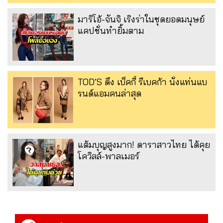
มาริโอ้-จันจิ เริงร่าในชุดยอดมนุษย์
แคปชั่นทำยิ้มตาม
TOD’S ดึง เบ็คกี้ รีเบคก้า นั่งแท่นแบ
รนด์แอมคนล่าสุด
แต้มบุญสูงมาก! ดาราสาวไทย ได้คุย
โควิลล์-พาลเมอร์