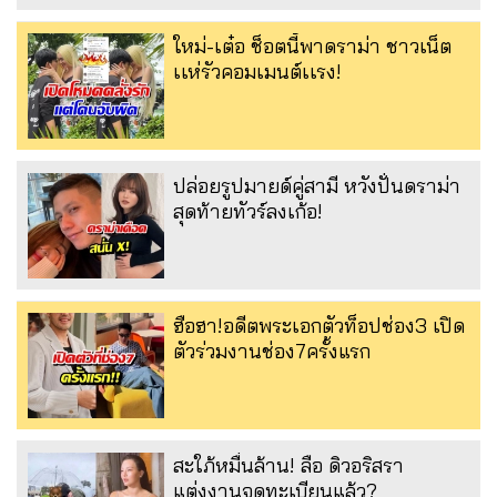
ใหม่-เต๋อ ช็อตนี้พาดราม่า ชาวเน็ต
เเห่รัวคอมเมนต์เเรง!
ปล่อยรูปมายด์คู่สามี หวังปั่นดราม่า
สุดท้ายทัวร์ลงเก้อ!
ฮือฮา!อดีตพระเอกตัวท็อปช่อง3 เปิด
ตัวร่วมงานช่อง7ครั้งแรก
สะใภ้หมื่นล้าน! ลือ ดิวอริสรา
แต่งงานจดทะเบียนแล้ว?