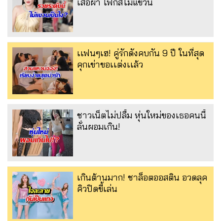
เสื้อผ้า โฟกัสไม้แขวน
เเฟนๆเฮ! คู่รักดังคบกัน 9 ปี ในที่สุด
คุกเข่าขอเเต่งเเล้ว
ชาวเน็ตไม่ปลื้ม หุ่นใหม่ของเธอคนนี้
ลั่นผอมเกิน!
เกินต้านมาก! ชาล็อตออสติน อวดลุค
คิวปิดขี้เล่น