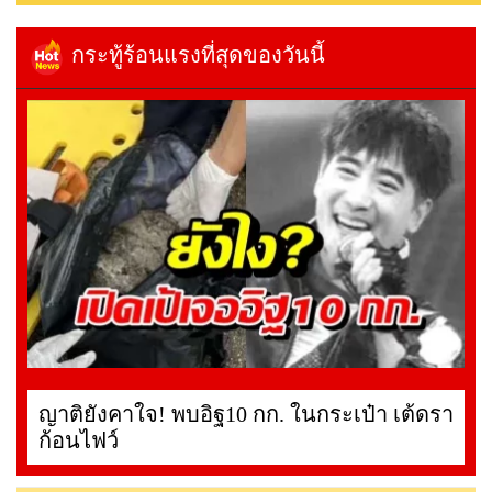
กระทู้ร้อนแรงที่สุดของวันนี้
ญาติยังคาใจ! พบอิฐ10 กก. ในกระเป๋า เต้ดรา
ก้อนไฟว์