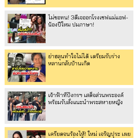
ไม่ขอทน! 3ดีเจออกโรงเซฟแม่แอฟ-
น้องปีใหม ปมภาษา!
ย่าฮลุนทำใจไม่ได้ เตรียมรับร่าง
หลานกลับบ้านเกิด
เจ้าฟ้าทีปังกรฯ เสด็จส่วนพระองค์
พร้อมรับสั่งแนะนำพระสหายหญิง
เครียดจนร้องไห้! ใหม่ เจริญปุระ เผย