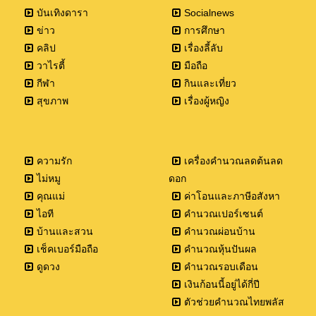
บันเทิงดารา
Socialnews
ข่าว
การศึกษา
คลิป
เรื่องลี้ลับ
วาไรตี้
มือถือ
กีฬา
กินและเที่ยว
สุขภาพ
เรื่องผู้หญิง
ความรัก
เครื่องคำนวณลดต้นลด
ไม่หมู
ดอก
คุณแม่
ค่าโอนและภาษีอสังหา
ไอที
คำนวณเปอร์เซนต์
บ้านและสวน
คำนวณผ่อนบ้าน
เช็คเบอร์มือถือ
คำนวณหุ้นปันผล
ดูดวง
คำนวณรอบเดือน
เงินก้อนนี้อยู่ได้กี่ปี
ตัวช่วยคำนวณไทยพลัส