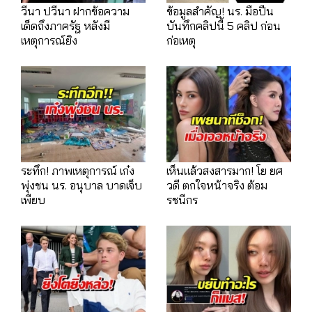
วีนา ปวีนา ฝากข้อความ
ข้อมูลสำคัญ! นร. มือปืน
เด็ดถึงภาครัฐ หลังมี
บันทึกคลิปนี้ 5 คลิป ก่อน
เหตุการณ์ยิง
ก่อเหตุ
ระทึก! ภาพเหตุการณ์ เก๋ง
เห็นแล้วสงสารมาก! โย ยศ
พุ่งชน นร. อนุบาล บาดเจ็บ
วดี ตกใจหน้าจริง ต้อม
เพียบ
รชนีกร