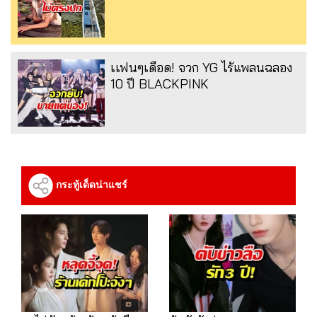
เเฟนๆเดือด! จวก YG ไร้แพลนฉลอง
10 ปี BLACKPINK
กระทู้เด็ดน่าแชร์