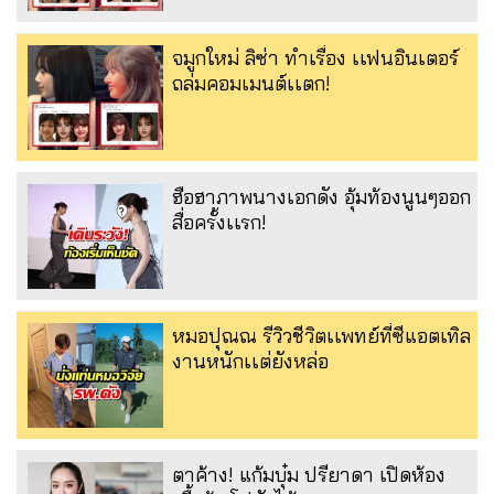
จมูกใหม่ ลิซ่า ทำเรื่อง เเฟนอินเตอร์
ถล่มคอมเมนต์เเตก!
ฮือฮาภาพนางเอกดัง อุ้มท้องนูนๆออก
สื่อครั้งเเรก!
หมอปุณณ รีวิวชีวิตเเพทย์ที่ซีแอตเทิล
งานหนักเเต่ยังหล่อ
ตาค้าง! แก้มบุ๋ม ปรียาดา เปิดห้อง