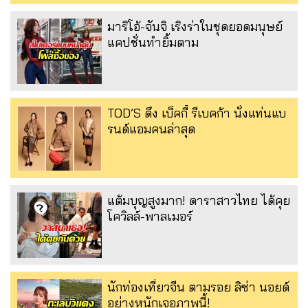
มาริโอ้-จันจิ เริงร่าในชุดยอดมนุษย์
แคปชั่นทำยิ้มตาม
TOD’S ดึง เบ็คกี้ รีเบคก้า นั่งแท่นแบ
รนด์แอมคนล่าสุด
แต้มบุญสูงมาก! ดาราสาวไทย ได้คุย
โควิลล์-พาลเมอร์
นักท่องเที่ยวจีน ตามรอย ลิซ่า นอยด์
อย่างหนักเจอภาพนี้!