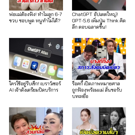
พ่อแม่ต้องฟัง! ทำไมลูก 6-7
ChatGPT อัปเดตใหญ่!
ขวบ ชอบพูด หนูทำไม่ได้?
GPT-5.6 เพิ่มปุ่ม Think คิด
ลึก ตอบฉลาดขึ้น!
ใครใช้อยู่รีบเช็ก! เบราว์เซอร์
ร็อคกี้ เปิดภาพหมายศาล
AI เจ้าดังเตรียมปิดบริการ
ถูกฟ้องพร้อมแม่ ลั่นขอรับ
บทเหยื่อ