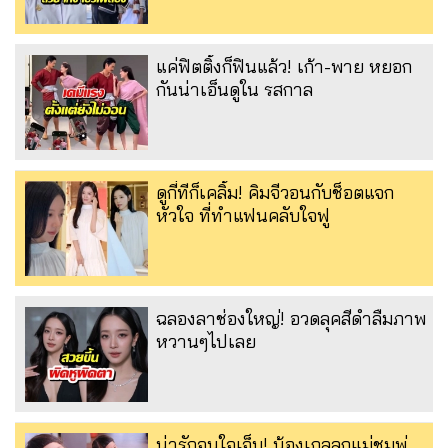
แค่ฟิตติ้งก็ฟินแล้ว! เก้า-พาย หยอก
กันน่าเอ็นดูใน รสกาล
ดูกี่ทีก็เคลิ้ม! คิมจีวอนกับช็อตแจก
หัวใจ ที่ทำแฟนคลับใจฟู
ฉลองลาช่องใหญ่! อวดลุคสีดำลืมภาพ
หวานๆไปเลย
น่ารักจนใจเจ็บ! น้องเกลลูกแม่ชมพู่