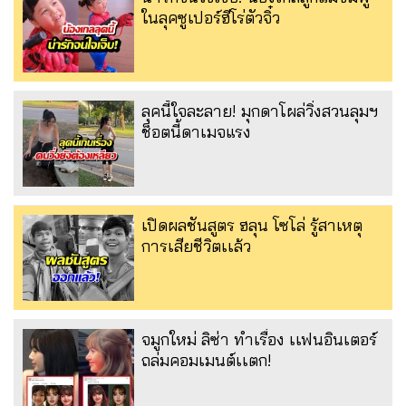
ในลุคซูเปอร์ฮีโร่ตัวจิ๋ว
ลุคนี้ใจละลาย! มุกดาโผล่วิ่งสวนลุมฯ
ช็อตนี้ดาเมจแรง
เปิดผลชันสูตร ฮลุน โซโล่ รู้สาเหตุ
การเสียชีวิตเเล้ว
จมูกใหม่ ลิซ่า ทำเรื่อง เเฟนอินเตอร์
ถล่มคอมเมนต์เเตก!