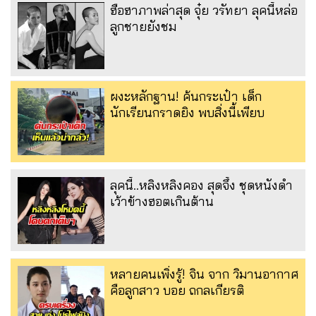
ฮือฮาภาพล่าสุด จุ๋ย วรัทยา ลุคนี้หล่อ
ลูกชายยังชม
ผงะหลักฐาน! ค้นกระเป๋า เด็ก
นักเรียนกราดยิง พบสิ่งนี้เพียบ
ลุคนี้..หลิงหลิงคอง สุดจึ้ง ชุดหนังดำ
เว้าข้างฮอตเกินต้าน
หลายคนเพิ่งรู้! จิน จาก วิมานอากาศ
คือลูกสาว บอย ถกลเกียรติ