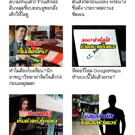
ลบไม่ทันแล้ว! ร้านเค้กมือ
ต้นสังกัดร่อนแถลง พระนาง
ลั่นหลุดชื่อบยอนอูซอกสั่ง
ชื่อดัง ประกาศสถานะ
เค้กให้ไอยู
ชัดเจน
ทำไมต้องโรงเรียน?นัก
ฟีเจอร์ใหม่ GoogleMaps
อาชญาวิทยาผ่าจิตใจเด็ก14
ทำแบบนี้ได้แล้วเหรอ?
ก่อนเหตุสลด!