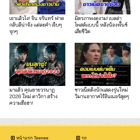
เอาแล้วไง! จิน จรินทร์ ฟาด
มิตรภาพงดงาม! เบลล่า
กลับลีน่าจัง แต่ละคำ เจ็บๆ
โพสต์แบบนี้ หลังน้องพั้นช์
จุกๆ
เสียชีวิต
มาเเล้ว คุณยายวรนาฏ
ชาวเน็ตติงนักแสดงรุ่นใหม่
2026 ใหม่ ดาวิกา สร้าง
วิมานอากาศไร้อินเนอร์สุดๆ
ความฮือฮา!
หน้าแรก Teenee
รถ