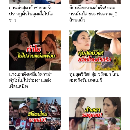
ภาพล่าสุด เจ้าชายจอร์จ
อีกหนึ่งความสำเร็จ! ออม
ปรากฏตัวในลุคเสื้อโปโล
กรณ์นภัส ยอดฟอลทะลุ 3
ขาว
ล้านแล้ว
นางเอกดังเคลียร์ดราม่า
ทุ่มสุดชีวิต! จุ๋ย วรัทยา โกน
ทำไมไม่ไปร่วมงานเเต่ง
ผมจริงรับบทแม่ชี
เพื่อนสนิท