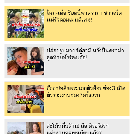
ใหม่-เต๋อ ช็อตนี้พาดราม่า ชาวเน็ต
เเห่รัวคอมเมนต์เเรง!
ปล่อยรูปมายด์คู่สามี หวังปั่นดราม่า
สุดท้ายทัวร์ลงเก้อ!
ฮือฮา!อดีตพระเอกตัวท็อปช่อง3 เปิด
ตัวร่วมงานช่อง7ครั้งแรก
สะใภ้หมื่นล้าน! ลือ ดิวอริสรา
แต่งงานจดทะเบียนแล้ว?