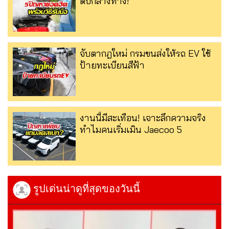
ดับกลางทาง!
จับตากฎใหม่ กรมขนส่งให้รถ EV ใช้
ป้ายทะเบียนสีฟ้า
งานนี้มีสะเทือน! เจาะลึกความจริง
ทำไมคนเริ่มเมิน Jaecoo 5
รูปเด่นน่าดูที่สุดของวันนี้