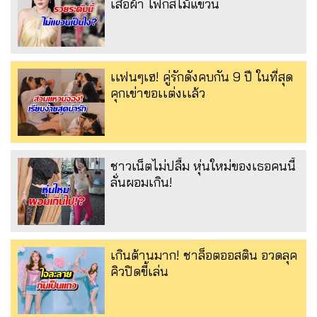
เสื้อผ้า โฟกัสไม้แขวน
เเฟนๆเฮ! คู่รักดังคบกัน 9 ปี ในที่สุด
คุกเข่าขอเเต่งเเล้ว
ชาวเน็ตไม่ปลื้ม หุ่นใหม่ของเธอคนนี้
ลั่นผอมเกิน!
เกินต้านมาก! ชาล็อตออสติน อวดลุค
คิวปิดขี้เล่น